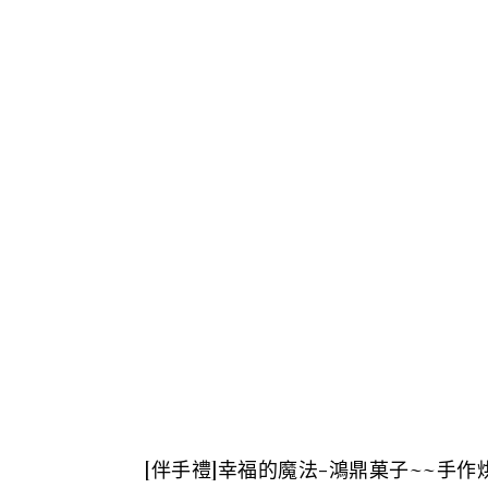
[伴手禮]幸福的魔法-鴻鼎菓子~~手作