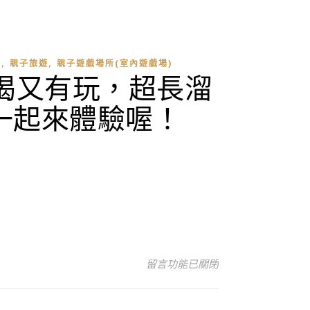
,
,
點
親子旅遊
親子遊戲場所(室內遊戲場)
喝又有玩，超長溜
一起來體驗喔！
在〈宜蘭旅遊景點|譚酵天地觀光工
留言功能已關閉