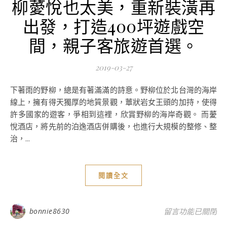
柳薆悅也太美，重新裝潢再
出發，打造400坪遊戲空
間，親子客旅遊首選。
2019-03-27
下著雨的野柳，總是有著滿滿的詩意。野柳位於北台灣的海岸
線上，擁有得天獨厚的地質景觀，蕈狀岩女王頭的加持，使得
許多國家的遊客，爭相到這裡，欣賞野柳的海岸奇觀。 而薆
悅酒店，將先前的泊逸酒店併購後，也進行大規模的整修、整
治，...
閱讀全文
在〈新北旅遊親子
bonnie8630
留言功能已關閉