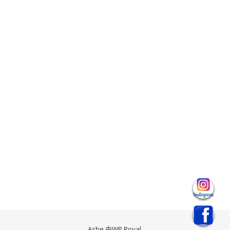
Ashe 由
WP Royal
.