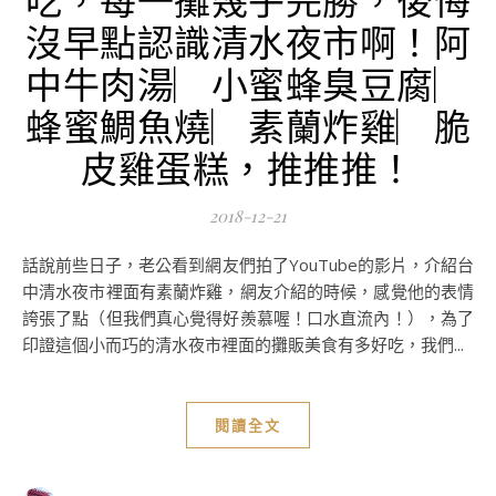
沒早點認識清水夜市啊！阿
中牛肉湯︳小蜜蜂臭豆腐︳
蜂蜜鯛魚燒︳素蘭炸雞︳脆
皮雞蛋糕，推推推！
2018-12-21
話說前些日子，老公看到網友們拍了YouTube的影片，介紹台
中清水夜市裡面有素蘭炸雞，網友介紹的時候，感覺他的表情
誇張了點（但我們真心覺得好羨慕喔！口水直流內！），為了
印證這個小而巧的清水夜市裡面的攤販美食有多好吃，我們...
閱讀全文