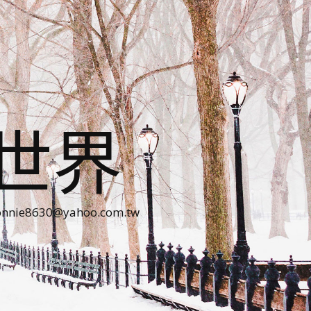
世界
30@yahoo.com.tw