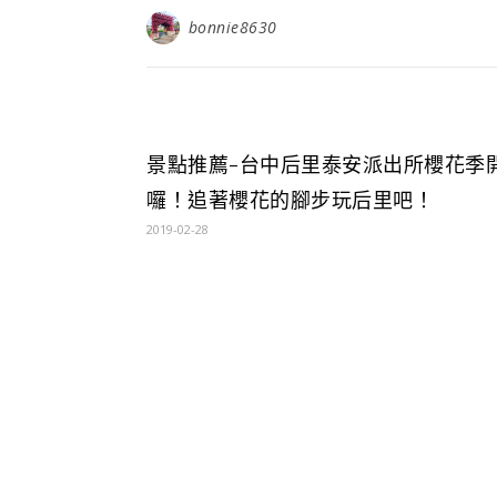
bonnie8630
景點推薦-台中后里泰安派出所櫻花季
囉！追著櫻花的腳步玩后里吧！
2019-02-28