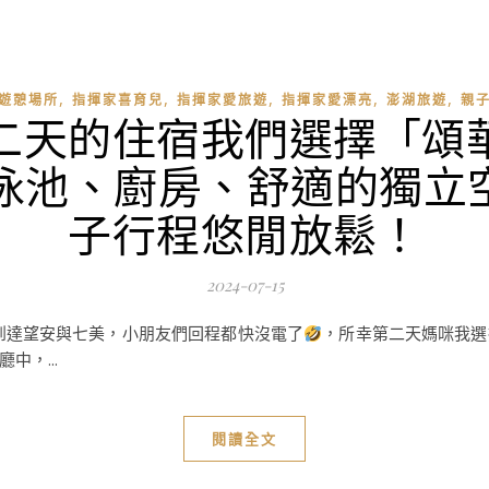
,
,
,
,
,
遊憩場所
指揮家喜育兒
指揮家愛旅遊
指揮家愛漂亮
澎湖旅遊
親
二天的住宿我們選擇「頌
lla，泳池、廚房、舒適的
子行程悠閒放鬆！
2024-07-15
們坐船到達望安與七美，小朋友們回程都快沒電了
，所幸第二天媽咪我選擇了
，...
閱讀全文