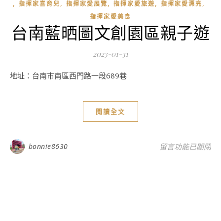
,
,
,
,
,
指揮家喜育兒
指揮家愛展覽
指揮家愛旅遊
指揮家愛漂亮
指揮家愛美食
台南藍晒圖文創園區親子遊
2023-01-31
地址：台南市南區西門路一段689巷
閱讀全文
在〈台南藍晒圖文
bonnie8630
留言功能已關閉