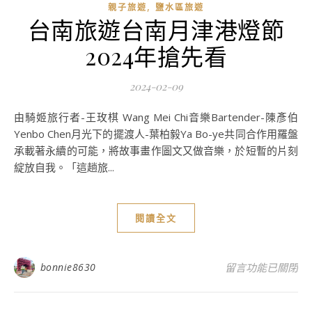
,
親子旅遊
鹽水區旅遊
台南旅遊台南月津港燈節
2024年搶先看
2024-02-09
由騎姬旅行者-王玫棋 Wang Mei Chi音樂Bartender-陳彥伯
Yenbo Chen月光下的擺渡人-葉柏毅Ya Bo-ye共同合作用羅盤
承載著永續的可能，將故事畫作圖文又做音樂，於短暫的片刻
綻放自我。「這趟旅...
閱讀全文
在〈台南旅遊台南月
bonnie8630
留言功能已關閉