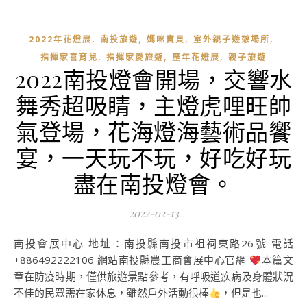
,
,
,
,
2022年花燈展
南投旅遊
媽咪寶貝
室外親子遊憩場所
,
,
,
指揮家喜育兒
指揮家愛旅遊
歷年花燈展
親子旅遊
2022南投燈會開場，交響水
舞秀超吸睛，主燈虎哩旺帥
氣登場，花海燈海藝術品饗
宴，一天玩不玩，好吃好玩
盡在南投燈會。
2022-02-13
南投會展中心 地址：南投縣南投市祖祠東路26號 電話
+886492222106 網站南投縣農工商會展中心官網
本篇文
章在防疫時期，僅供旅遊景點參考，有呼吸道疾病及身體狀況
不佳的民眾需在家休息，雖然戶外活動很棒
，但是也...