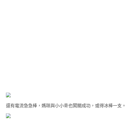
還有電流急急棒，媽咪與小小乖也闖關成功，或得冰棒一支。