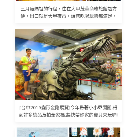
三月瘋媽祖的行程，住在大甲茂華商務旅館超方
便，出口就是大甲夜市，讓您吃喝玩樂都滿足。
[台中2015變形金剛展覽]今年帶著小小乖闖關,得
到許多獎品及拍全家福,趕快帶你家的寶貝來玩喔!!