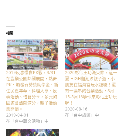
相關
2019反毒惜食PK戰，3/31
2020彰化王功漁火節，這一
在豐樂公園熱鬧展開，熱舞
夏 HIGH翻潮汐親子遊，小
PK、頒發弱勢獎助學金、新
朋友在福海宮玩水趣囉！還
住民嘉年華、料理大亨、反
有一連串的音樂活動，8月
毒活動、惜食分享，多元的
15-8月16等你來彰化王功玩
園遊會熱鬧滿分，親子活動
喔！
樂開懷。
2020-08-16
2019-04-01
在「台中旅遊」中
在「台中藝文活動」中