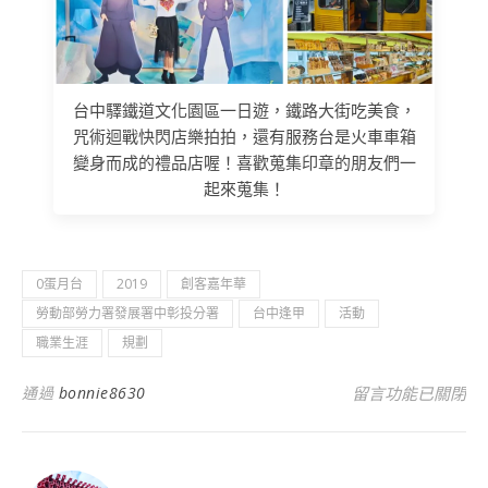
台中驛鐵道文化園區一日遊，鐵路大街吃美食，
咒術迴戰快閃店樂拍拍，還有服務台是火車車箱
變身而成的禮品店喔！喜歡蒐集印章的朋友們一
起來蒐集！
0蛋月台
2019
創客嘉年華
勞動部勞力署發展署中彰投分署
台中逢甲
活動
職業生涯
規劃
在〈2019創客嘉
通過
bonnie8630
留言功能已關閉