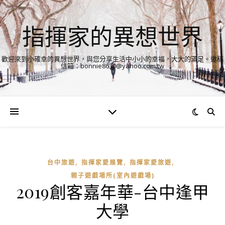
指揮家的異想世界
歡迎來到小確幸的異想世界，與您分享生活中小小的幸福，大大的滿足。邀稿
信箱：bonnie8630@yahoo.com.tw
,
,
,
台中旅遊
指揮家愛展覽
指揮家愛旅遊
親子遊戲場所(室內遊戲場)
2019創客嘉年華-台中逢甲
大學