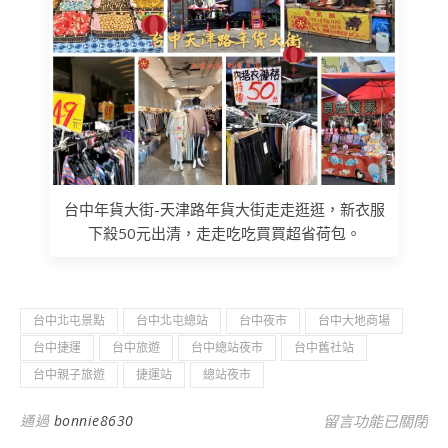
台中年貨大街-天津路年貨大街走走逛逛，新衣服
下殺50元出清，走走吃吃買買超省荷包。
台中北屯景點
台中北屯總站
台中夜市
台中大地商場
台中捷運
台中旅遊
台中總站夜市
台中舊社站
台中親子旅遊
捷運站
總站夜市
在〈台中北屯旅遊
通過
bonnie8630
留言功能已關閉