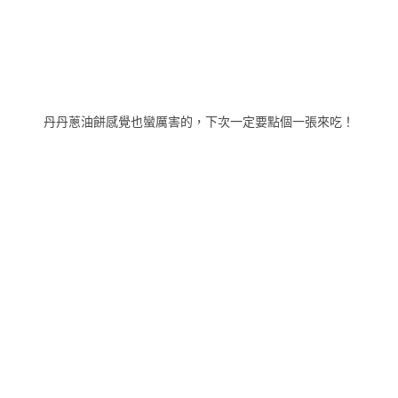
丹丹蔥油餅感覺也蠻厲害的，下次一定要點個一張來吃！