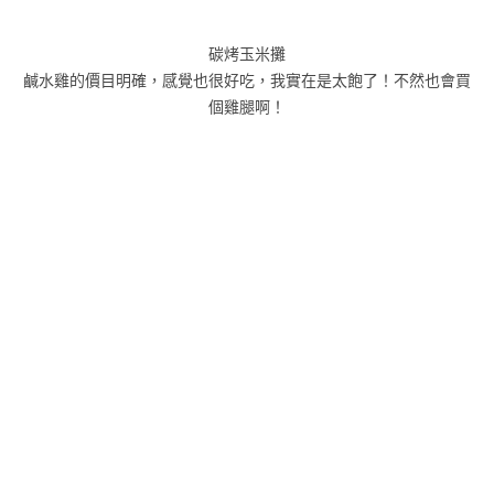
碳烤玉米攤
鹹水雞的價目明確，感覺也很好吃，我實在是太飽了！不然也會買
個雞腿啊！