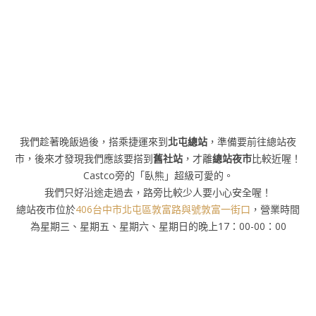
我們趁著晚飯過後，搭乘捷運來到
北屯總站
，準備要前往總站夜
市，後來才發現我們應該要搭到
舊社站
，才離
總站夜市
比較近喔！
Castco旁的「臥熊」超級可愛的。
我們只好沿途走過去，路旁比較少人要小心安全喔！
總站夜市位於
406台中市北屯區敦富路與號敦富一街口
，營業時間
為星期三、星期五、星期六、星期日的晚上17：00-00：00