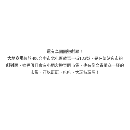
還有套圈圈遊戲耶！
大地商場
位於406台中市北屯區敦富一街133號，是在總站夜市的
斜對面，這裡假日會有小朋友遊樂園市集，也有像文青攤商一樣的
市集，可以逛逛、吃吃、大玩特玩喔！