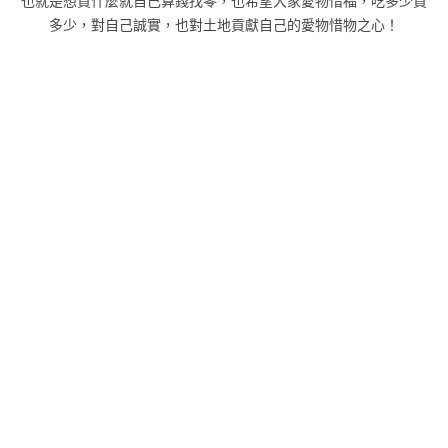
也就是想買什麼就自己算錢找零，也希望大家愛物惜福，吃多少買
多少，對自己誠實，也對土地貢獻自己的愛物惜物之心！