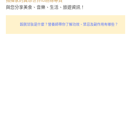
指揮家的異想世界fb粉絲專頁
與您分享美食、音樂、生活、旅遊資訊！
穀胱甘肽是什麼？營養師帶你了解功效、禁忌及副作用有哪些？