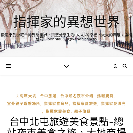
指揮家的異想世界
歡迎來到小確幸的異想世界，與您分享生活中小小的幸福，大大的滿足。邀稿
信箱：bonnie8630@yahoo.com.tw
,
,
,
,
北屯區大坑
台中旅遊
台中知名夜市介紹
媽咪寶貝
,
,
,
室外親子遊憩場所
指揮家喜育兒
指揮家愛旅遊
指揮家愛漂亮
,
,
指揮家愛美食
親子旅遊
台中北屯旅遊美食景點-總
站夜市美食之旅，大地商場