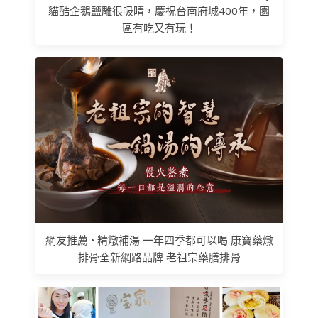
貓酷企鵝鹽雕很吸睛，慶祝台南府城400年，園
區有吃又有玩！
網友推薦 • 精燉補湯 一年四季都可以喝 康寶藥燉
排骨全新網路品牌 老祖宗藥膳排骨