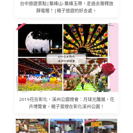
台中旅遊景點|鰲峰山-鰲峰玉帶，走過去需釋放
靜電喔！|親子旅遊的好去處。
2019花在彰化，溪州公園燈會：月球光雕展，花
卉博覽會，親子賞燈在彰化溪州公園！