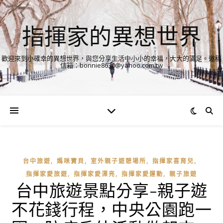
指揮家的異想世界
歡迎來到小確幸的異想世界，與您分享生活中小小的幸福，大大的滿足。邀稿
信箱：bonnie8630@yahoo.com.tw
,
,
,
,
台中旅遊
媽咪寶貝
室外親子遊憩場所
指揮家喜育兒
,
,
,
指揮家愛旅遊
指揮家愛漂亮
指揮家愛運動
親子旅遊
台中旅遊景點分享-親子遊
不花錢行程，中央公園跑一