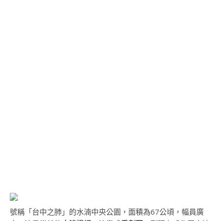
號稱「台中之肺」的水湳中央公園，面積為67公頃，幅員廣