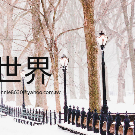
世界
30@yahoo.com.tw