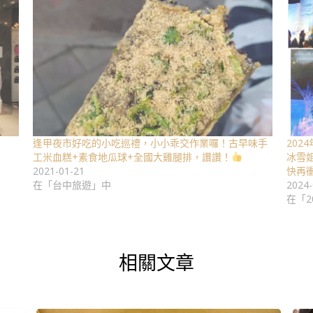
逢甲夜市好吃的小吃巡禮，小小乖交作業囉！古早味手
20
工米血糕+素食地瓜球+全國大雞腿排，讚讚！
冰雪
2021-01-21
快再
在「台中旅遊」中
2024-
在「2
相關文章