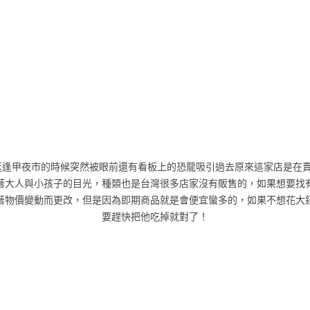
一家在逛逢甲夜市的時候突然被眼前還有看板上的恐龍吸引過去原來這家店是
著大人與小孩子的目光，種類也是台灣很多店家沒有販售的，如果想要找
著物價變動而更改，但是因為即期商品就是會便宜蠻多的，如果不想花大
要趕快把他吃掉就對了！