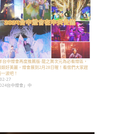
24年台中燈會再度推薦版-龍之異次元為必看燈區，
姐姐好美麗，燈會展到2月28日喔！看倌們大家趕
衝一波吧！
02-27
024台中燈會」中