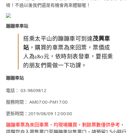
唷！不過以後我們還是有機會再來體驗喔！
蹦蹦車車站
搭乘太平山的蹦蹦車可到達
茂興車
站
，購買的車票為來回票，票價成
人為180元，依時刻表發車，要搭乘
的朋友們需做一下功課。
蹦蹦車站
電話： 03-9809812
服務時間： AM07:00-PM17:00
更新時間：2019/08/09 12:00:00
蹦蹦車票為來回車票，均現場購買，剩餘票數僅供參考
，
提醒您自入園售票口至蹦蹦車站售票口，請預留1.5小時行