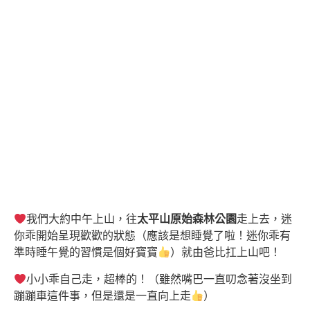
我們大約中午上山，往
太平山原始森林公園
走上去，迷
你乖開始呈現歡歡的狀態（應該是想睡覺了啦！迷你乖有
準時睡午覺的習慣是個好寶寶
）就由爸比扛上山吧！
小小乖自己走，超棒的！（雖然嘴巴一直叨念著沒坐到
蹦蹦車這件事，但是還是一直向上走
）