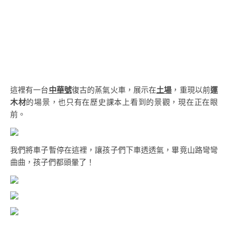
這裡有一台
中華號
復古的蒸氣火車，展示在
土場
，重現以前
運
木材
的場景，也只有在歷史課本上看到的景觀，現在正在眼
前。
我們將車子暫停在這裡，讓孩子們下車透透氣，畢竟山路彎彎
曲曲，孩子們都頭暈了！