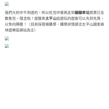
我們大約中午到達的，所以吃完中餐再走到
蹦蹦車站
買票已全
數售完，殘念啦！提醒來
太平山
這遊玩的遊客可以先到先買，
以免向隅喔！（目前採現場購票，購票詳情請洽太平山國家森
林遊樂區網站為主）