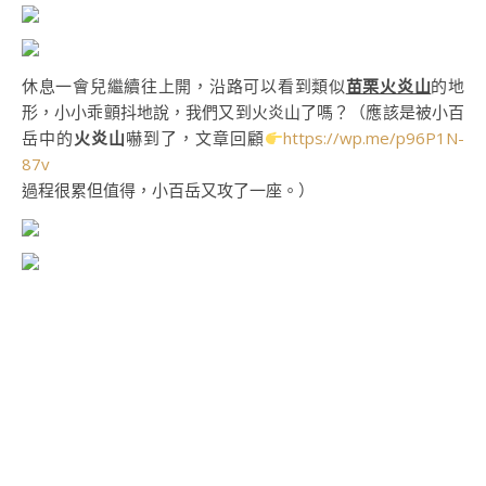
休息一會兒繼續往上開，沿路可以看到類似
苗栗火炎山
的地
形，小小乖顫抖地說，我們又到火炎山了嗎？（應該是被小百
岳中的
火炎山
嚇到了，文章回顧
https://wp.me/p96P1N-
87v
過程很累但值得，小百岳又攻了一座。）