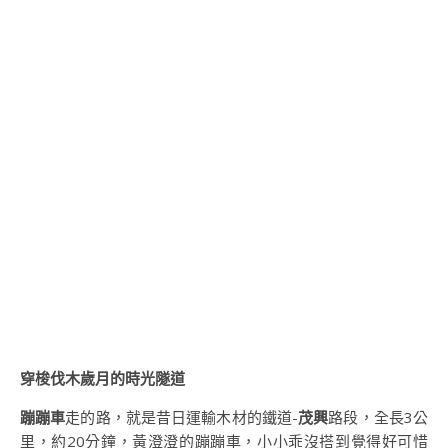
穿梭伐木歲月的時光隧道
蹦蹦車
走的路，就是昔日運輸木材的鐵道-
茂興
路段，全長3公
里，約20分鐘，黃澄澄的蹦蹦車，小小乖沒搭到覺得好可惜