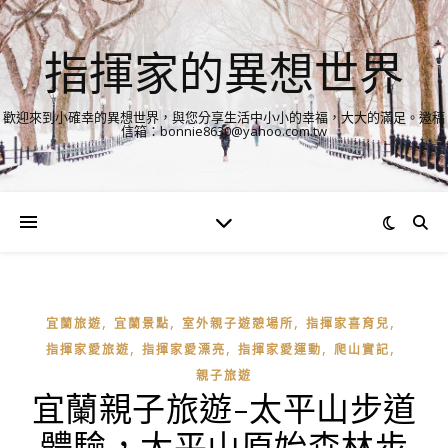
指揮家的異想世界
歡迎來到小確幸的異想世界，與您分享生活中小小的幸福，大大的滿足。邀稿
信箱：bonnie8630@yahoo.com.tw
,
,
,
,
宜蘭旅遊
宜蘭景點
室外親子遊憩場所
指揮家喜育兒
,
,
,
,
指揮家愛旅遊
指揮家愛漂亮
指揮家愛運動
爬山實記
親子旅遊
宜蘭親子旅遊-太平山步道
體驗，太平山原始森林步