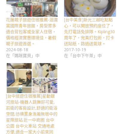
花蓮親子旅遊住宿推薦-洄瀾
[台中美食]新光三越吃點點
窩國際青年旅館，房型眾多
心，可以開放預約座位了，
適合背包客或全家人住宿，
先打電話免排隊。Kipling30
價格經濟實惠環境佳，暑假
周年了，完美打包術，打卡
親子旅遊首選。
送貼紙，路過送氣球。
2024-08-18
2017-10-19
在「媽咪寶貝」中
在「台中下午茶」中
[台中旅遊住宿推薦]星動銀
河旅站-機器人跳舞好可愛,
前衛的客房設計,舒適的衛浴
空間,彷彿置身浩瀚無垠中的
星際旅站.近一中商圈 台中
公園 台中火車站 交通地處
方便,適合一家大小前來同