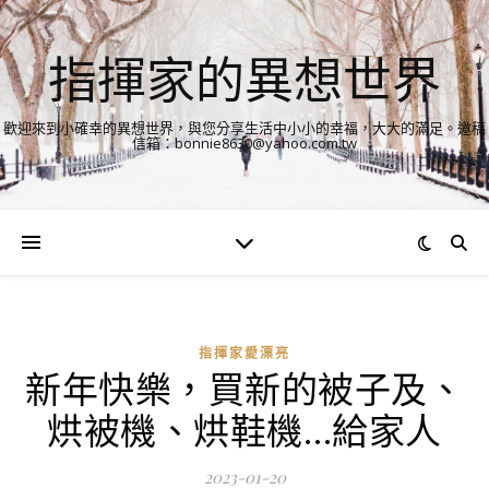
指揮家的異想世界
歡迎來到小確幸的異想世界，與您分享生活中小小的幸福，大大的滿足。邀稿
信箱：bonnie8630@yahoo.com.tw
指揮家愛漂亮
新年快樂，買新的被子及、
烘被機、烘鞋機…給家人
2023-01-20