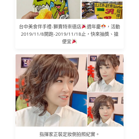
台中美食伴手禮-獅賣特崇德店
週年慶
，活動
2019/11/8開跑-2019/11/18止，快來抽獎、搶
便宜
指揮家正裝定妝側拍照紀實。