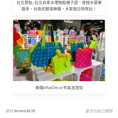
台北景點–台北自來水博物館親子遊，穿梭水管樂
趣多，台南虎鯨增樂趣，大家假日快來玩！
泰國inflatDécor充氣泡泡包
在〈新年快樂，買
通過
bonnie8630
留言功能已關閉