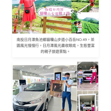
南投日月潭魚池鄉貓囒山步道小百岳NO.49，茶
園風光慢慢行，日月潭風光盡收眼底，生態豐富
的親子旅遊景點。