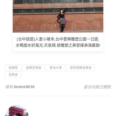
[台中旅遊]人妻小確幸,台中豐樂雕塑公園一日遊,
水鴨戲水好風光,天氣晴,使雕塑之美發揮淋漓盡致!
指揮家
指揮音樂會
東海大學
管弦樂團音樂會
音樂會
在〈東海大學聽管
通過
bonnie8630
留言功能已關閉