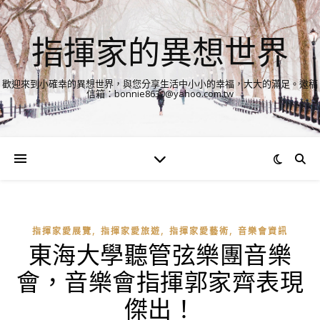
指揮家的異想世界
歡迎來到小確幸的異想世界，與您分享生活中小小的幸福，大大的滿足。邀稿
信箱：bonnie8630@yahoo.com.tw
,
,
,
指揮家愛展覽
指揮家愛旅遊
指揮家愛藝術
音樂會資訊
東海大學聽管弦樂團音樂
會，音樂會指揮郭家齊表現
傑出！