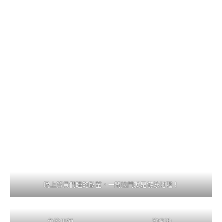
晚上寶貝們睡的臥室，一開拉門就是游泳池喔！
免治馬桶
泡腳池