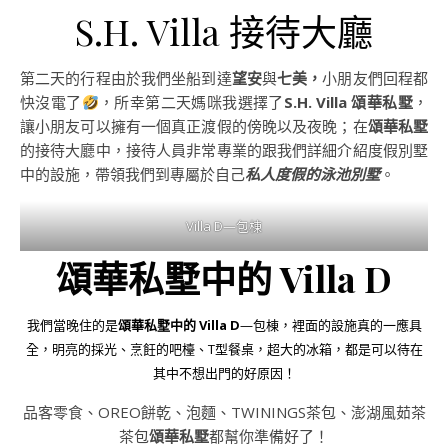
S.H. Villa 接待大廳
第二天的行程由於我們坐船到達
望安
與
七美，
小朋友們回程都
快沒電了
，所幸第二天媽咪我選擇了
S.H. Villa 頌華私墅
，
讓小朋友可以擁有一個真正渡假的傍晚以及夜晚；在
頌華私墅
的接待大廳中，接待人員非常專業的跟我們詳細介紹度假別墅
中的設施，帶領我們到專屬於自己
私人度假的泳池別墅
。
Villa D—包棟
頌華私墅中的 Villa D
我們當晚住的是
頌華私墅中的 Villa D
—包棟，裡面的設施真的一應具
全，明亮的採光、烹飪的吧檯、T型餐桌，超大的冰箱，都是可以待在
其中不想出門的好原因！
品客零食、OREO餅乾、泡麵、TWININGS茶包、澎湖風茹茶
茶包
頌華私墅
都幫你準備好了！