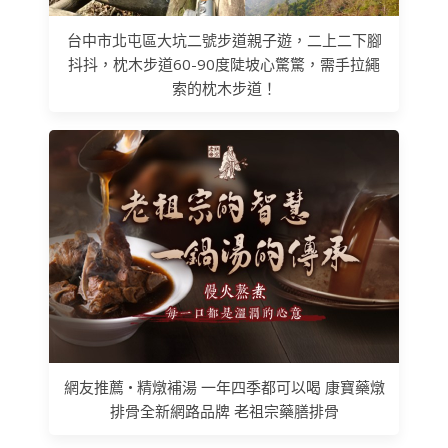
台中市北屯區大坑二號步道親子遊，二上二下腳
抖抖，枕木步道60-90度陡坡心驚驚，需手拉繩
索的枕木步道！
網友推薦 • 精燉補湯 一年四季都可以喝 康寶藥燉
排骨全新網路品牌 老祖宗藥膳排骨