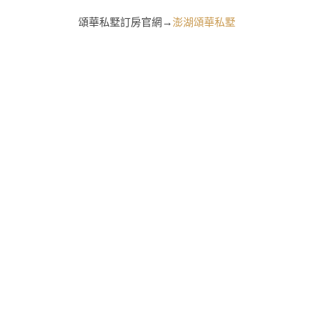
頌華私墅訂房官網→
澎湖頌華私墅