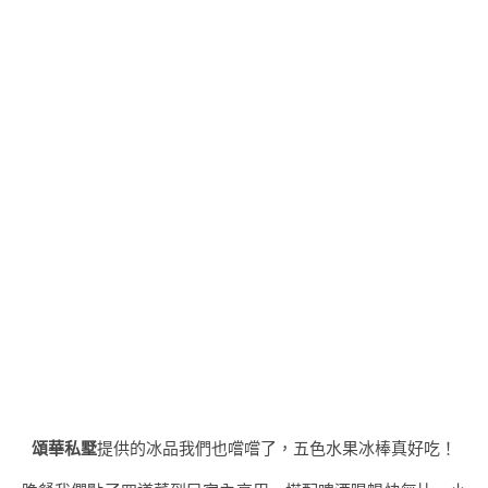
頌華私墅
提供的冰品我們也嚐嚐了，五色水果冰棒真好吃！