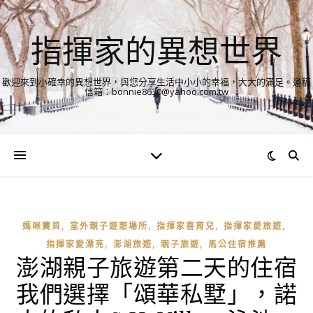
指揮家的異想世界
歡迎來到小確幸的異想世界，與您分享生活中小小的幸福，大大的滿足。邀稿
信箱：bonnie8630@yahoo.com.tw
,
,
,
,
媽咪寶貝
室外親子遊憩場所
指揮家喜育兒
指揮家愛旅遊
,
,
,
指揮家愛漂亮
澎湖旅遊
親子旅遊
馬公住宿推薦
澎湖親子旅遊第二天的住宿
我們選擇「頌華私墅」，諾