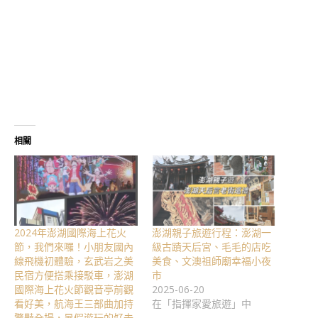
相關
2024年澎湖國際海上花火
澎湖親子旅遊行程：澎湖一
節，我們來囉！小朋友國內
級古蹟天后宮、毛毛的店吃
線飛機初體驗，玄武岩之美
美食、文澳祖師廟幸福小夜
民宿方便搭乘接駁車，澎湖
市
國際海上花火節觀音亭前觀
2025-06-20
看好美，航海王三部曲加持
在「指揮家愛旅遊」中
驚豔全場，暑假遊玩的好去