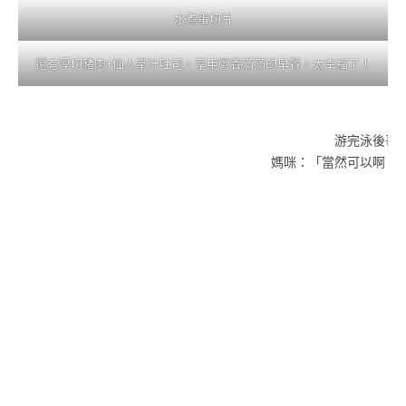
水煮蛋切片
還有厚切豬肉+仙人掌汁吐司，享用營養滿滿的早餐，太幸福了！
游完泳後哥
媽咪：「當然可以啊！