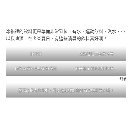
冰箱裡的飲料更是準備非常到位，有水、運動飲料、汽水、茶
以及啤酒，在炎炎夏日，有這些消暑的飲料真好啊！
原萃茶
冰箱裡還有水果冰棒
時尚玩家的香辣海鮮湯麵
肚子餓了就泡泡麵吃吧！
舒適的
客廳的採光非常好，可以在這裡優閒的看電視等待夕陽！