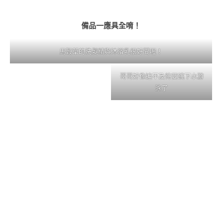
備品一應具全唷！
馬鞭草的洗髮精與沐浴乳很好聞喔！
哥哥好像迫不及待要跳下水游
泳了