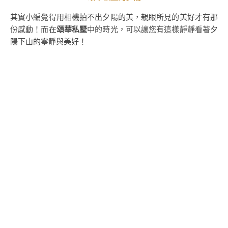
其實小編覺得用相機拍不出夕陽的美，親眼所見的美好才有那
份感動！而在
頌華私墅
中的時光，可以讓您有這樣靜靜看著夕
陽下山的寧靜與美好！