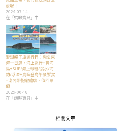
處喔！
2024-07-14
在「媽咪寶貝」中
澎湖親子旅遊行程：戀夏東
海一日遊，海上巡行+賞海
鳥+SUP/海上鞦韆/跳水/海
釣/浮潛+鳥嶼登島午餐饗宴
+潮間帶抱礅體驗，值回票
價！
2025-06-18
在「媽咪寶貝」中
相關文章