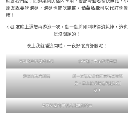
晚餐我們點了四道菜到民宿內享用，搭配啤酒喝暢快無比，小
朋友說要吃泡麵，泡麵也能吃飽飽，
頌華私墅
可以代訂晚餐
唷！
小朋友晚上還想再游泳一次，動一動將剛剛吃得消耗掉，這也
是沒問題的！
晚上我就睡這間啦，一夜好眠真舒服呢！
澎湖頌華私墅的早晨
小編起了大早欣賞美景
雞蛋花兒門前開
前一天管家會問說要喝甚麼飲
品，早上就準時送到這棟別
墅！
頌華私墅的早餐八點送到門口