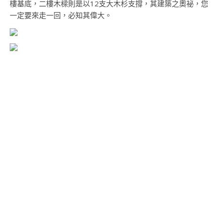
樓基底，二樓木樑則是以12支大木杉支撐，其建築之奧祕，您
一定要來走一回，必知其偉大。