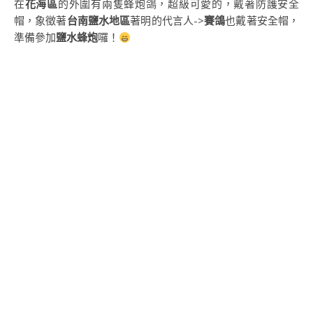
在
花海區
的外圍有兩隻蜂炮鴿，超級可愛的，戴著防護安全
帽，象徵著
台南鹽水地區
著明的代言人->
賽鴿
也戴著安全帽，
準備參加
鹽水蜂炮
囉！