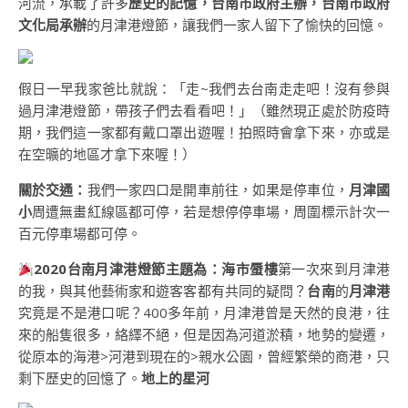
河流，承載了許多
歷史的記憶，台南市政府主辦，台南市政府
文化局承辦
的月津港燈節，讓我們一家人留下了愉快的回憶。
假日一早我家爸比就說：「走~我們去台南走走吧！沒有參與
過月津港燈節，帶孩子們去看看吧！」（雖然現正處於防疫時
期，我們這一家都有戴口罩出遊喔！拍照時會拿下來，亦或是
在空曠的地區才拿下來喔！）
關於交通：
我們一家四口是開車前往，如果是停車位，
月津國
小
周遭無畫紅線區都可停，若是想停停車場，周圍標示計次一
百元停車場都可停。
2020台南月津港燈節主題為：海市蜃樓
第一次來到月津港
的我，與其他藝術家和遊客客都有共同的疑問？
台南
的
月津港
究竟是不是港口呢？400多年前，月津港曾是天然的良港，往
來的船隻很多，絡繹不絕，但是因為河道淤積，地勢的變遷，
從原本的海港>河港到現在的>親水公園，曾經繁榮的商港，只
剩下歷史的回憶了。
地上的星河