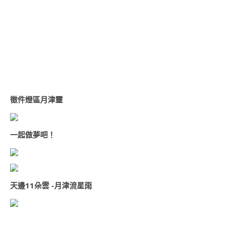
徵件燈區
月津靈
一起做夢吧！
天邊11朵雲 -月津流星雨