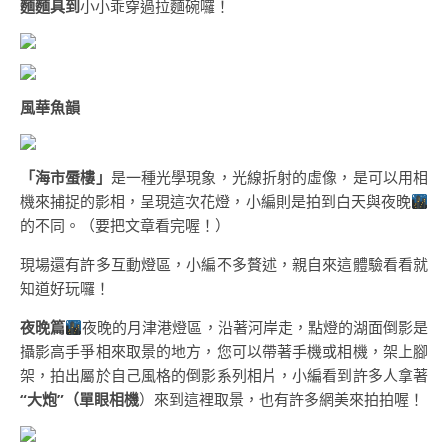
麵麵具到
小小乖穿過拉麵碗囉！
風華魚韻
「海市蜃樓」
是一種光學現象，光線折射的虛像，是可以用相
機來捕捉的影相，呈現這次花燈，小編則是拍到白天與夜晚
的不同。（要把文章看完喔！）
現場還有許多互動燈區，小編不多贅述，親自來這體驗看看就
知道好玩囉！
夜晚篇
夜晚的月津港燈區，沿著河岸走，點燈的湖面倒影是
攝影高手爭相來取景的地方，您可以帶著手機或相機，架上腳
架，拍出屬於自己風格的倒影系列相片，小編看到許多人拿著
“大炮”（單眼相機
）來到這裡取景，也有許多網美來拍拍喔！