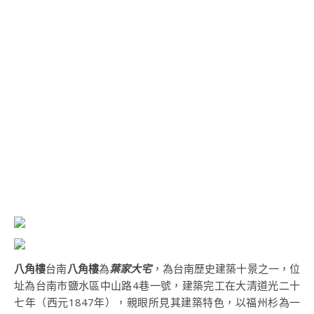
八角樓
台南
八角樓
為
葉家大宅
，為台南歷史建築十景之一，位
址為台南市鹽水區中山路4巷一號，建築完工在大清道光二十
七年（西元1847年），親眼所見其建築特色，以福州杉為一