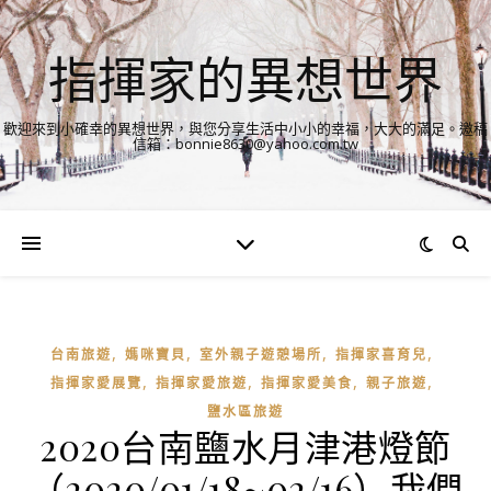
指揮家的異想世界
歡迎來到小確幸的異想世界，與您分享生活中小小的幸福，大大的滿足。邀稿
信箱：bonnie8630@yahoo.com.tw
,
,
,
,
台南旅遊
媽咪寶貝
室外親子遊憩場所
指揮家喜育兒
,
,
,
,
指揮家愛展覽
指揮家愛旅遊
指揮家愛美食
親子旅遊
鹽水區旅遊
2020台南鹽水月津港燈節
（2020/01/18~02/16）我們