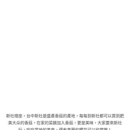
新社燈座，台中新社是盛產香菇的產地，每每到新社都可以買到肥
美大朵的香菇，在家的菜餚加入香菇，更是美味，大家要來新社
玩，吃吃當地的美食，還有美麗的櫻花可以欣賞喔！