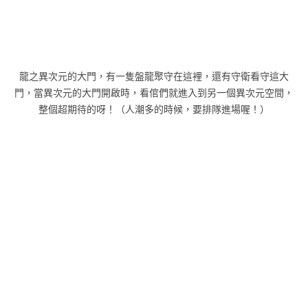
龍之異次元的大門，有一隻盤龍聚守在這裡，還有守衛看守這大
門，當異次元的大門開啟時，看倌們就進入到另一個異次元空間，
整個超期待的呀！（人潮多的時候，要排隊進場喔！）