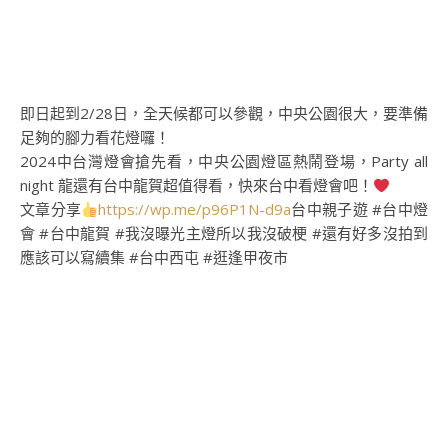
即日起到2/28日，全天候都可以參觀，中央公園很大，要準備
足夠的腳力看花燈囉！
2024中台灣燈會搶先看，中央公園燈區熱鬧登場，Party all
night 龍還有台中龍賀超值得看，快來台中看燈會吧！
文章分享
https://wp.me/p96P1N-d9a
台中親子遊 #台中燈
會 #台中龍賀 #我沒曝光主燈所以我沒破梗 #還有好多沒拍到
應該可以寫續集 #台中西屯 #逛逢甲夜市