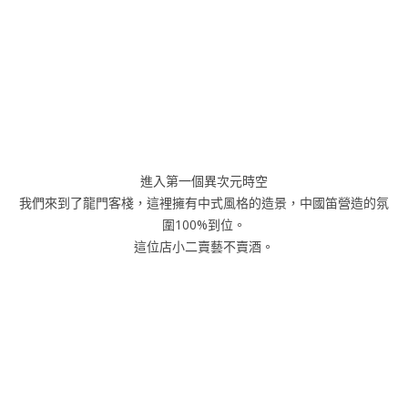
進入第一個異次元時空
我們來到了龍門客棧，這裡擁有中式風格的造景，中國笛營造的氛
圍100%到位。
這位店小二賣藝不賣酒。