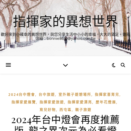
指揮家的異想世界
歡迎來到小確幸的異想世界，與您分享生活中小小的幸福，大大的滿足。邀稿
信箱：bonnie8630@yahoo.com.tw
,
,
,
,
2024台中燈會
台中旅遊
室外親子遊憩場所
指揮家喜育兒
,
,
,
,
指揮家愛展覽
指揮家愛旅遊
指揮家愛漂亮
歷年花燈展
,
,
育兒好物
西屯區
親子旅遊
2024年台中燈會再度推薦
版-龍之異次元為必看燈