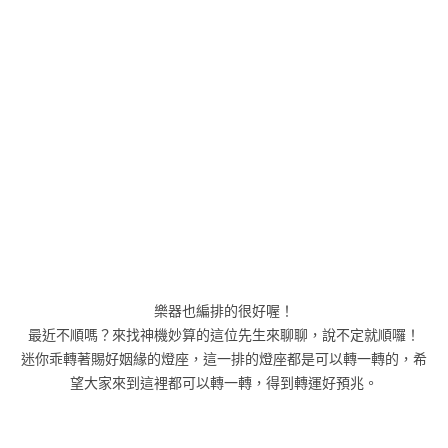
樂器也編排的很好喔！
最近不順嗎？來找神機妙算的這位先生來聊聊，說不定就順囉！
迷你乖轉著賜好姻緣的燈座，這一排的燈座都是可以轉一轉的，希
望大家來到這裡都可以轉一轉，得到轉運好預兆。