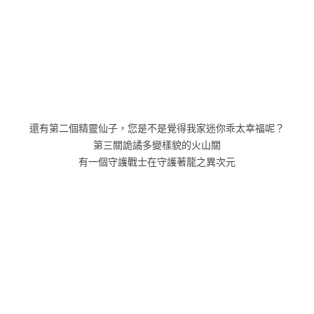
還有第二個精靈仙子，您是不是覺得我家迷你乖太幸福呢？
第三關詭譎多變樣貌的火山關
有一個守護戰士在守護著龍之異次元