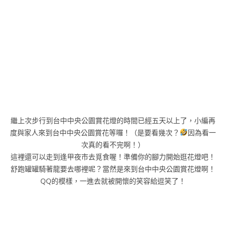
繼上次步行到台中中央公園賞花燈的時間已經五天以上了，小編再
度與家人來到台中中央公園賞花等囉！（是要看幾次？
因為看一
次真的看不完啊！）
這裡還可以走到逢甲夜市去覓食喔！準備你的腳力開始逛花燈吧！
舒跑罐罐騎著龍要去哪裡呢？當然是來到台中中央公園賞花燈啊！
QQ的模樣，一進去就被開懷的笑容給逗笑了！