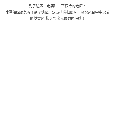
到了這區一定要演一下很冷的港節。
冰雪姐姐很美喔！到了這區一定要排隊拍照喔！趕快來台中中央公
園燈會區-龍之異次元跟她照相唷！