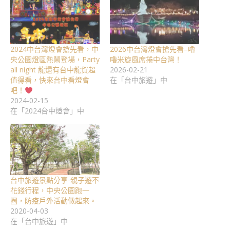
2024中台灣燈會搶先看，中
2026中台灣燈會搶先看–嚕
央公園燈區熱鬧登場，Party
嚕米旋風席捲中台灣！
all night 龍還有台中龍賀超
2026-02-21
值得看，快來台中看燈會
在「台中旅遊」中
吧！
2024-02-15
在「2024台中燈會」中
台中旅遊景點分享-親子遊不
花錢行程，中央公園跑一
圈，防疫戶外活動做起來。
2020-04-03
在「台中旅遊」中