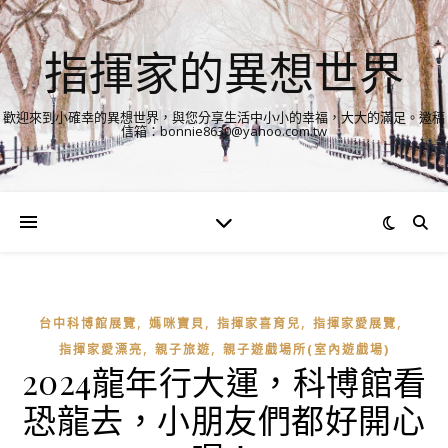
指揮家的異想世界
歡迎來到小確幸的異想世界，與您分享生活中小小的幸福，大大的滿足。邀稿
信箱：bonnie8630@yahoo.com.tw
,
,
,
,
台中科博館展覽
媽咪寶貝
指揮家喜育兒
指揮家愛展覽
,
,
指揮家愛漂亮
親子旅遊
親子遊戲場所(室內遊戲場)
2024龍年行大運，科博館看
恐龍去，小朋友們都好開心