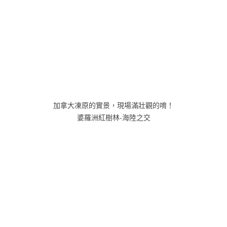
加拿大凍原的實景，現場滿壯觀的唷！
婆羅洲紅樹林-海陸之交