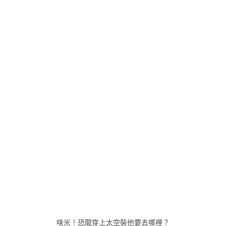
啥米！恐龍穿上太空裝他要去哪裡？