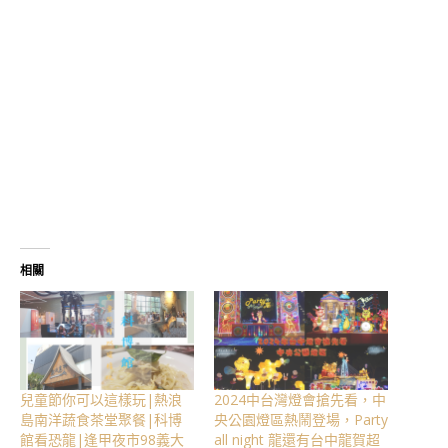
相關
兒童節你可以這樣玩|熱浪
2024中台灣燈會搶先看，中
島南洋蔬食茶堂聚餐|科博
央公園燈區熱鬧登場，Party
館看恐龍|逢甲夜市98義大
all night 龍還有台中龍賀超