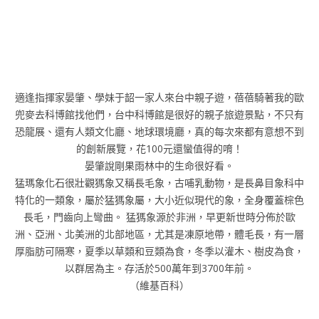
適逢指揮家晏肇、學妹于韶一家人來台中親子遊，蓓蓓騎著我的歐
兜麥去科博館找他們，台中科博館是很好的親子旅遊景點，不只有
恐龍展、還有人類文化廳、地球環境廳，真的每次來都有意想不到
的創新展覽，花100元還蠻值得的唷！
晏肇說剛果雨林中的生命很好看。
猛瑪象化石很壯觀獁象又稱長毛象，古哺乳動物，是長鼻目象科中
特化的一類象，屬於猛獁象屬，大小近似現代的象，全身覆蓋棕色
長毛，門齒向上彎曲。 猛獁象源於非洲，早更新世時分佈於歐
洲、亞洲、北美洲的北部地區，尤其是凍原地帶，體毛長，有一層
厚脂肪可隔寒，夏季以草類和豆類為食，冬季以灌木、樹皮為食，
以群居為主。存活於500萬年到3700年前。
（維基百科）