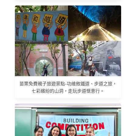
苗栗免費親子旅遊景點-功維敘鐵道、步道之旅，
七彩繽紛的山洞，走玩步道愜意行。