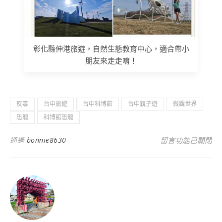
彰化縣伸港旅遊，自然生態教育中心，適合帶小
朋友來走走唷！
反毒
台中旅遊
台中科博館
台中親子遊
微觀世界
恐龍
科博館恐龍
在〈2024龍年
通過
bonnie8630
留言功能已關閉