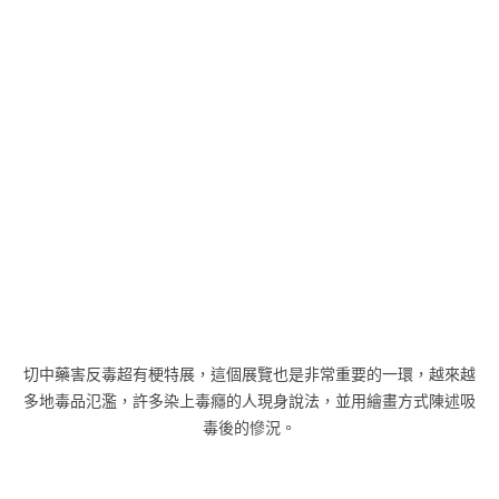
切中藥害反毒超有梗特展，這個展覽也是非常重要的一環，越來越
多地毒品氾濫，許多染上毒癮的人現身說法，並用繪畫方式陳述吸
毒後的慘況。