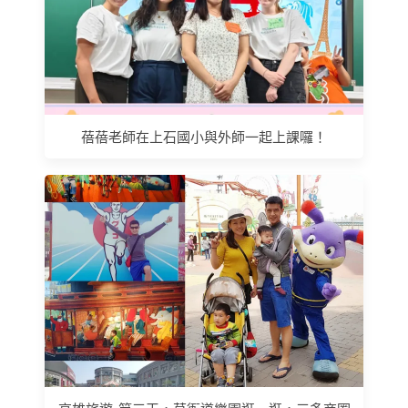
蓓蓓老師在上石國小與外師一起上課囉！