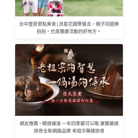
台中豐原景點美食|流星花園聚餐去，親子同遊樂
拍拍，也是團康活動的好地方。
網友推薦 • 精燉補湯 一年四季都可以喝 康寶藥燉
排骨全新網路品牌 老祖宗藥膳排骨