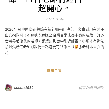
超開心。
2020-11-24
2020年台中國際花毯節在新社鄉揭開序幕，文章到現在才產
出真抱歉啊！不過這次適逢全台灣音樂比賽市賽的緣故，許多
音樂界超優秀的老師，都聚集到台中附近評審，小編才有辦法
請到張己任老師跟我們一起遊玩花毯節。（
張老師本人真的
超...
閱讀全文
在〈2020臺中
bonnie8630
留言功能已關閉