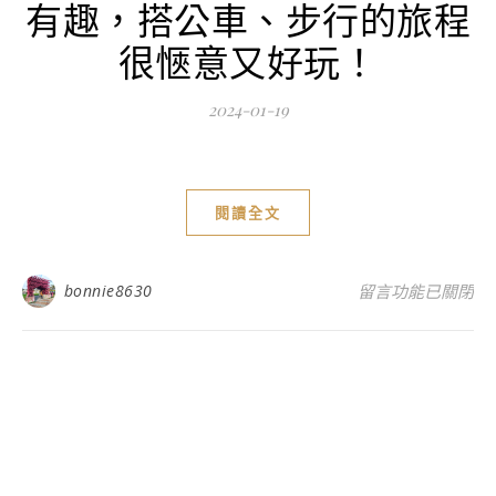
有趣，搭公車、步行的旅程
很愜意又好玩！
2024-01-19
閱讀全文
在〈台中國家歌劇
bonnie8630
留言功能已關閉