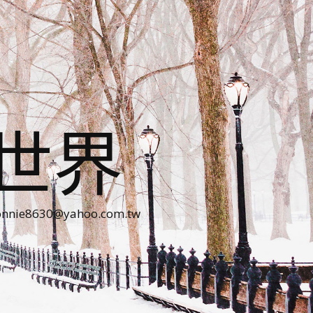
世界
30@yahoo.com.tw