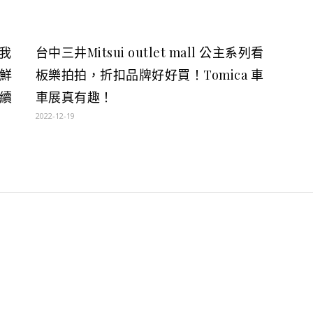
祝我
台中三井Mitsui outlet mall 公主系列看
鮮
板樂拍拍，折扣品牌好好買！Tomica 車
續
車展真有趣！
2022-12-19