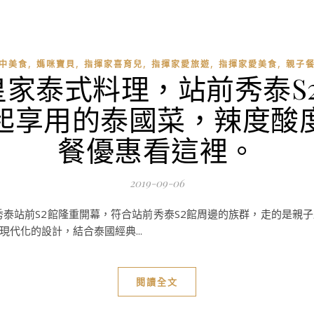
,
,
,
,
,
中美食
媽咪寶貝
指揮家喜育兒
指揮家愛旅遊
指揮家愛美食
親子
皇家泰式料理，站前秀泰S
起享用的泰國菜，辣度酸
餐優惠看這裡。
2019-09-06
秀泰站前S2館隆重開幕，符合站前秀泰S2館周邊的族群，走的是親
現代化的設計，結合泰國經典...
閱讀全文