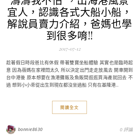
宜人，認識各式大船小船，
解說員賣力介紹，爸媽也學
到很多唷!!
2017-07-12
趁著假日時段爸比有休假 帶著雙寶坐船體驗 其實也是臨時起
意 因為蓓媽在家裡悶太久 所以決定出門走走放風去 開車開到
台中港後 原本想要在漁港攤販及魚販間逛逛買海產就回去 不
過 想到小小乖從出生到現在都沒坐過船 只有在基隆港...
閱讀全文
bonnie8630
0 評論