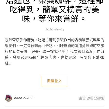
吃得到，簡單又樸實的美
味，等你來嘗鮮。
2020-06-24
說到森渡手作廚房，吃過主廚巧手製作出的香噴噴義式料理的
網友們，一定會很想再回去吃，回味無窮的味道竟是與時空旅
行的巷弄美食。跟著小編一探究竟吧！ 這次來到森渡手作廚
房，發現它是Re紅包連盟店家，也就是說，只要您下載RE
紅...
閱讀全文
在〈台中美食推薦
bonnie8630
留言功能已關閉