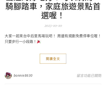
騎腳踏車，家庭旅遊景點首
選喔！
2023-10-10
大家一起來台中后里馬場玩吧！ 周邊有規劃免費停車位喔！
只要步行一小段路！
閱讀全文
在〈台中后里馬場
bonnie8630
留言功能已關閉