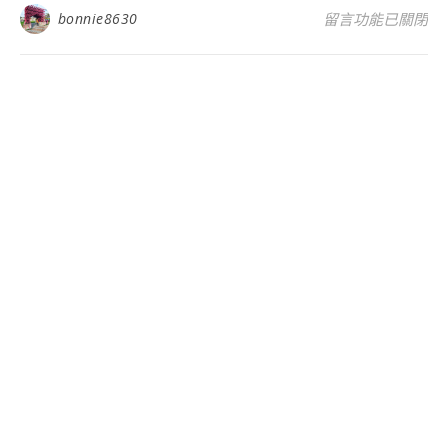
在〈竹南啤酒廠巨
bonnie8630
留言功能已關閉