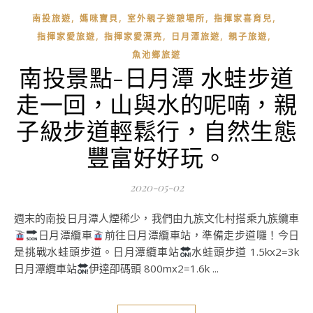
,
,
,
,
南投旅遊
媽咪寶貝
室外親子遊憩場所
指揮家喜育兒
,
,
,
,
指揮家愛旅遊
指揮家愛漂亮
日月潭旅遊
親子旅遊
魚池鄉旅遊
南投景點-日月潭 水蛙步道
走一回，山與水的呢喃，親
子級步道輕鬆行，自然生態
豐富好好玩。
2020-05-02
週末的南投日月潭人煙稀少，我們由九族文化村搭乘九族纜車
日月潭纜車
前往日月潭纜車站，準備走步道囉！今日
是挑戰水蛙頭步道。日月潭纜車站
水蛙頭步道 1.5kx2=3k
日月潭纜車站
伊達卲碼頭 800mx2=1.6k ...