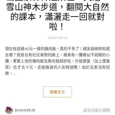
雪山神木步道，翻閱大自然
的課本，瀟灑走一回就對
啦！
2020-05-22
現在有這樣40元一餐的爌肉飯，真的不多了！網友敲碗想知道
在哪？就是在新社往東勢的路上，路旁有一攤看似不起眼的小
攤，事實上他的爌肉飯及魯肉飯超好吃，升級便當（加上便當
菜）也才五十元，走過路過的人別錯過喔！由於店家沒有招
牌，...
閱讀全文
在〈台中親子遊景
bonnie8630
留言功能已關閉