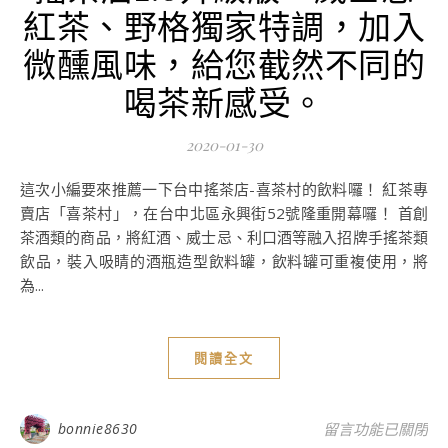
紅茶、野格獨家特調，加入
微醺風味，給您截然不同的
喝茶新感受。
2020-01-30
這次小編要來推薦一下台中搖茶店-喜茶村的飲料囉！ 紅茶專
賣店「喜茶村」，在台中北區永興街52號隆重開幕囉！ 首創
茶酒類的商品，將紅酒、威士忌、利口酒等融入招牌手搖茶類
飲品，裝入吸睛的酒瓶造型飲料罐，飲料罐可重複使用，將
為...
閱讀全文
在〈台中美食 喜
bonnie8630
留言功能已關閉