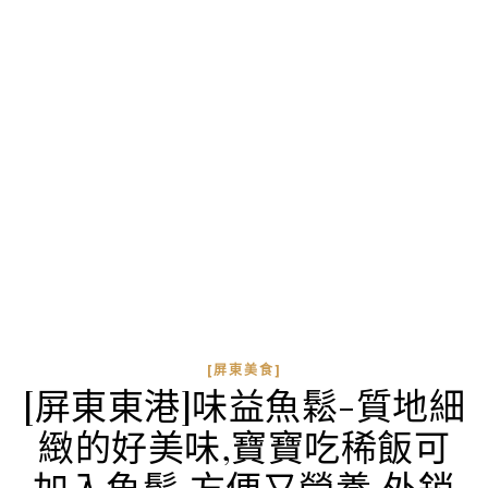
[屏東美食]
[屏東東港]味益魚鬆-質地細
緻的好美味,寶寶吃稀飯可
加入魚鬆,方便又營養,外銷