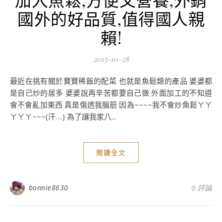
國外的好品質,值得國人親
賴!
2015-10-28
最近在挑有關於寶寶稀飯的配菜 也就是魚鬆類的產品 婆婆都
是自己炒的居多 婆婆說再辛苦都要自己做 外面加工的不知道
會不會亂加東西 真是傷透我腦筋 因為~~~~我不會炒魚鬆ㄚㄚ
ㄚㄚㄚ~~~(汗….) 為了讓我家八...
閱讀全文
bonnie8630
0 評論