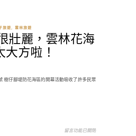
,
子旅遊
雲林旅遊
很壯麗，雲林花海
太大方啦！
號 樹仔腳堤防花海區的開幕活動吸收了許多民眾
在〈雲林旅遊-親子遊莿桐花海季，
留言功能已關閉