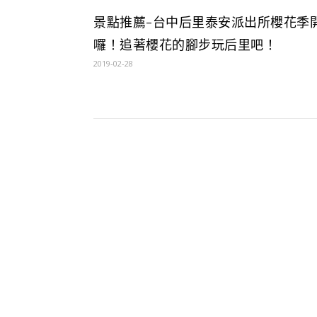
景點推薦-台中后里泰安派出所櫻花季
囉！追著櫻花的腳步玩后里吧！
2019-02-28