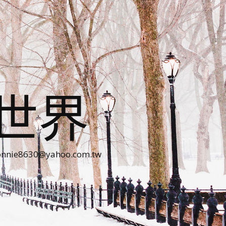
世界
30@yahoo.com.tw