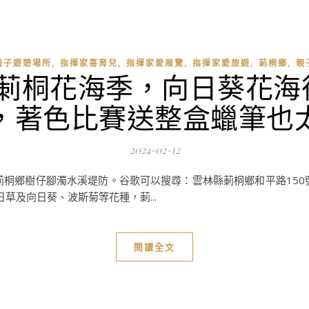
,
,
,
,
,
親子遊憩場所
指揮家喜育兒
指揮家愛展覽
指揮家愛旅遊
莿桐鄉
親
遊莿桐花海季，向日葵花海
，著色比賽送整盒蠟筆也
2024-02-12
莿桐鄉樹仔腳濁水溪堤防。谷歌可以搜尋：雲林縣莿桐鄉和平路150
草及向日葵、波斯菊等花種，莿...
閱讀全文