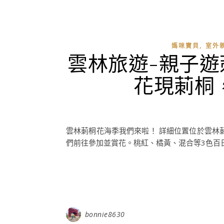
,
媽咪寶貝
室外
雲林旅遊-親子
花現莿桐
雲林莿桐花海季我們來啦！ 詳細位置位於雲林
們前往參加並賞花。桃紅、橘黃、混合等3色百日
bonnie8630