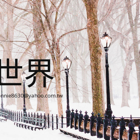
世界
30@yahoo.com.tw