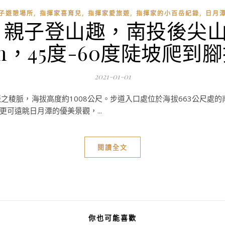
,
,
,
,
子遊憩場所
指揮家喜育兒
指揮家愛旅遊
指揮家的小百岳紀錄
日月
，親子登山趣，南投後尖山小
5m，45度-60度陡坡爬到
2021-01-01
稜脈，海拔高度約1008公尺。步道入口處位於海拔663公尺處的
可遠眺日月潭的優美景觀，...
閱讀全文
你也可能喜歡