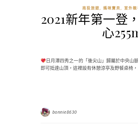
,
,
南投旅遊
媽咪寶貝
室外親
2021新年第一登
心25
日月潭四秀之一的「後尖山」歸屬於中央山脈之
即可抵達山頂，這裡設有休憩涼亭及野餐桌椅，更
bonnie8630