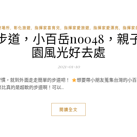
,
,
,
,
,
憩場所
彰化旅遊
指揮家喜育兒
指揮家愛旅遊
指揮家愛漂亮
指揮家
步道，小百岳no048，親
園風光好去處
2021-01-10
習慣，就到外面走走簡單的步道吧！
想要帶小朋友蒐集台灣的小百
來比真的是超軟的步道啊！可以...
閱讀全文