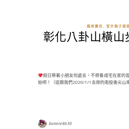
,
媽咪寶貝
室外親子遊
彰化八卦山橫山
假日帶著小朋友何處去，不想養成宅在家的
始吧！（這跟我們2020/1/1去爬的南投後尖山
bonnie8630