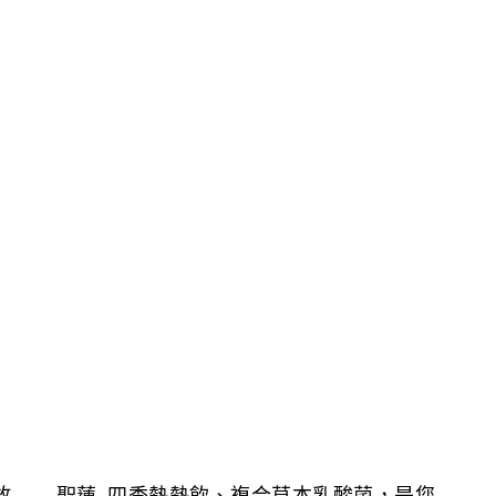
放
聖蓮-四季熱熱飲、複合草本乳酸菌，是您