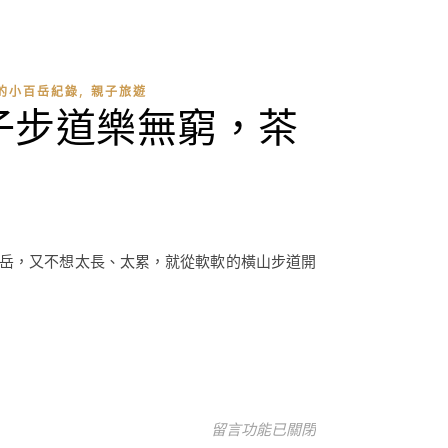
,
的小百岳紀錄
親子旅遊
子步道樂無窮，茶
岳，又不想太長、太累，就從軟軟的橫山步道開
在〈彰化八卦山橫山步道，小百岳n
留言功能已關閉