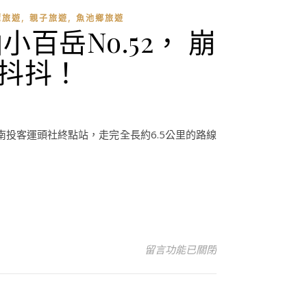
,
,
潭旅遊
親子旅遊
魚池鄉旅遊
百岳No.52， 崩
腳抖抖！
南投客運頭社終點站，走完全長約6.5公里的路線
在〈2021新年第一登，親子登山趣，
留言功能已關閉