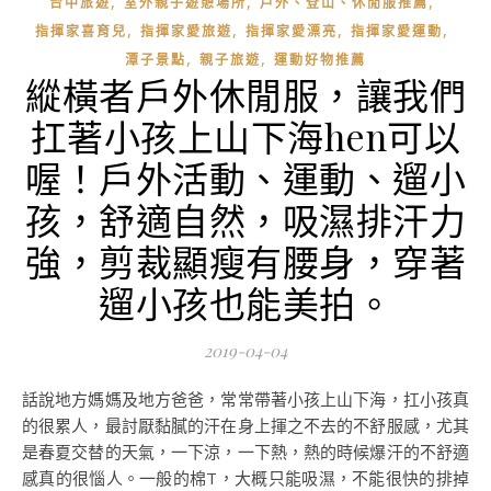
,
,
,
台中旅遊
室外親子遊憩場所
戶外、登山、休閒服推薦
,
,
,
,
指揮家喜育兒
指揮家愛旅遊
指揮家愛漂亮
指揮家愛運動
,
,
潭子景點
親子旅遊
運動好物推薦
縱橫者戶外休閒服，讓我們
扛著小孩上山下海hen可以
喔！戶外活動、運動、遛小
孩，舒適自然，吸濕排汗力
強，剪裁顯瘦有腰身，穿著
遛小孩也能美拍。
2019-04-04
話說地方媽媽及地方爸爸，常常帶著小孩上山下海，扛小孩真
的很累人，最討厭黏膩的汗在身上揮之不去的不舒服感，尤其
是春夏交替的天氣，一下涼，一下熱，熱的時候爆汗的不舒適
感真的很惱人。一般的棉T，大概只能吸濕，不能很快的排掉