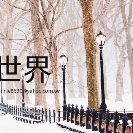
世界
30@yahoo.com.tw