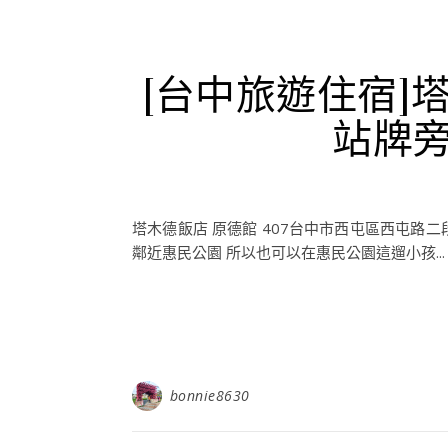
[台中旅遊住宿]塔
站牌旁
塔木德飯店 原德館 407台中市西屯區西屯路二
鄰近惠民公園 所以也可以在惠民公園這遛小孩...
bonnie8630