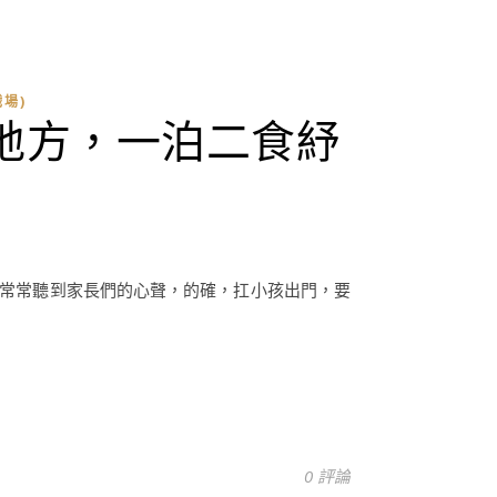
場)
地方，一泊二食紓
。」，常常聽到家長們的心聲，的確，扛小孩出門，要
0 評論