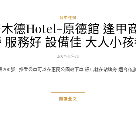
台中住宿
木德Hotel-原德館 逢
 服務好 設備佳 大人小
2015-06-10
段200號 搭乘公車可以在惠民公園站下車 飯店就在站牌旁 適合商旅及背
閱讀全文