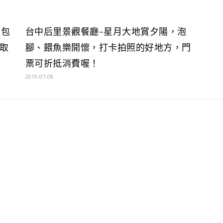
麵包
台中后里景觀餐廳-星月大地賞夕陽，泡
取
腳、餵魚樂開懷，打卡拍照的好地方，門
票可折抵消費喔！
2019-07-08