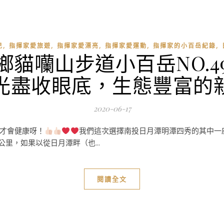
,
,
,
,
,
兒
指揮家愛旅遊
指揮家愛漂亮
指揮家愛運動
指揮家的小百岳紀錄
鄉貓囒山步道小百岳NO.4
光盡收眼底，生態豐富的
2020-06-17
才會健康呀！
我們這次選擇南投日月潭明潭四秀的其中一
公里，如果以從日月潭畔（也...
閱讀全文