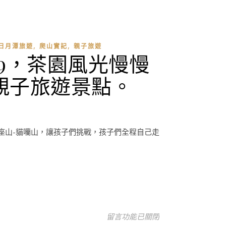
,
,
日月潭旅遊
爬山實記
親子旅遊
9，茶園風光慢慢
親子旅遊景點。
座山-貓囒山，讓孩子們挑戰，孩子們全程自己走
在〈南投日月潭魚池鄉貓囒山步道小
留言功能已關閉