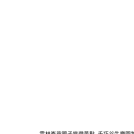
雲林崙背親子旅遊景點-千巧谷牛樂園