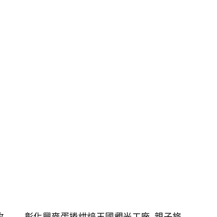
牧
彰化興麥蛋捲烘焙王國觀光工廠-親子旅