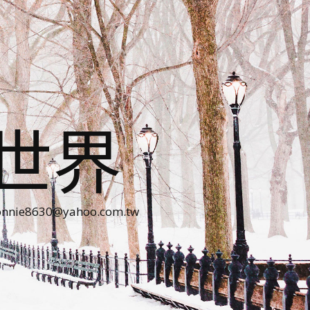
世界
30@yahoo.com.tw