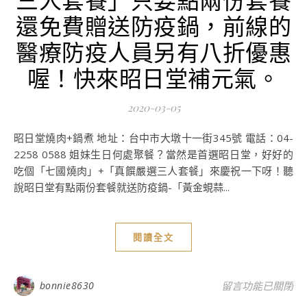
還免費贈送防疫鍋，前線的
醫療防疫人員另有八折優惠
喔！快來昭日堂補元氣。
2020-03-05
昭日堂燒肉+鍋煮 地址：台中市大墩十一街345號 電話：04-
2258 0588 姐妹生日何處聚餐？當然是首選昭日堂，好好的
吃個「七國燒肉」+「真饌嚴選三人套餐」來慶祝一下呀！聽
說昭日堂有點兩份套餐就送防疫鍋-「黃金蜆蒜...
閱讀全文
在〈台中美食-昭
bonnie8630
留言功能已關閉