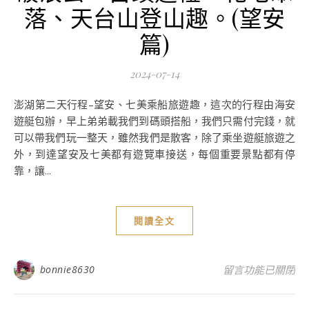
落、天台山登山趣。(望安
篇)
2024-07-14
澎湖第二天行程–望安、七美乘船旅遊趣，這次的行程由海安
遊艇包辦，早上弟弟載我們到碼頭搭船，我們只需付完錢，就
可以帶我們玩一整天，雖然我們是散客，除了乘坐遊艇旅遊之
外，到達望安及七美都有遊覽車接送，每個重要景點都有停
靠，讓...
閱讀全文
在〈澎湖旅遊
第二
bonnie8630
留言功能已關閉