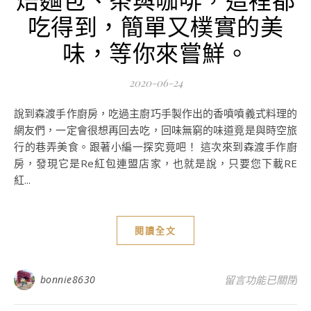
吃得到，簡單又樸實的美
味，等你來嘗鮮。
2020-06-24
說到森渡手作廚房，吃過主廚巧手製作出的香噴噴義式料理的
網友們，一定會很想再回去吃，回味無窮的味道竟是與時空旅
行的巷弄美食。跟著小編一探究竟吧！ 這次來到森渡手作廚
房，發現它是Re紅包連盟店家，也就是說，只要您下載RE
紅...
閱讀全文
在〈台中美食推薦
bonnie8630
留言功能已關閉