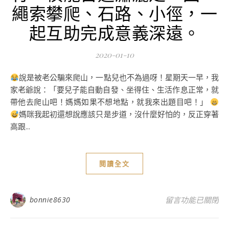
繩索攀爬、石路、小徑，一
起互助完成意義深遠。
2020-01-10
說是被老公騙來爬山，一點兒也不為過呀！星期天一早，我
家老爺說：「要兒子能自動自發、坐得住、生活作息正常，就
帶他去爬山吧！媽媽如果不想地點，就我來出題目吧！」
媽咪我起初還想說應該只是步道，沒什麼好怕的，反正穿著
高跟...
閱讀全文
在〈苗栗橫龍山騰
bonnie8630
留言功能已關閉