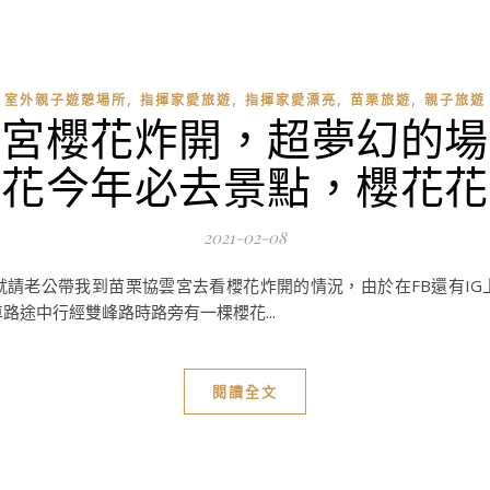
,
,
,
,
室外親子遊憩場所
指揮家愛旅遊
指揮家愛漂亮
苗栗旅遊
親子旅遊
雲宮櫻花炸開，超夢幻的場
賞花今年必去景點，櫻花花
2021-02-08
請老公帶我到苗栗協雲宮去看櫻花炸開的情況，由於在FB還有I
路途中行經雙峰路時路旁有一棵櫻花...
閱讀全文