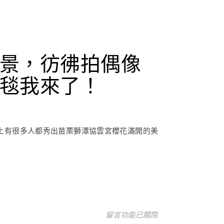
景，彷彿拍偶像
毯我來了！
G上有很多人都秀出苗栗獅潭協雲宮櫻花滿開的美
在〈苗栗獅潭鄉協雲宮櫻花炸開，
留言功能已關閉