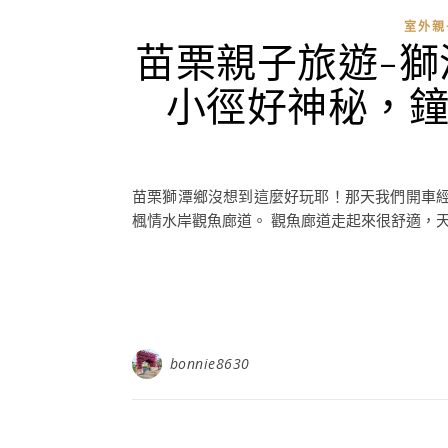
室外親
苗栗親子旅遊-
小徑好神秘，
苗栗獅潭鄉沒想到這麼好玩耶！那天我們開車經
楓情水岸觀魚廊道。 觀魚廊道走起來很舒適，天氣
bonnie8630