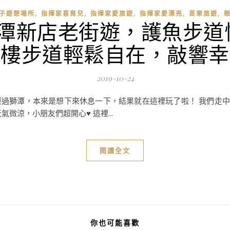
,
,
,
,
,
子遊憩場所
指揮家喜育兒
指揮家愛旅遊
指揮家愛漂亮
苗栗旅遊
獅潭新店老街遊，護魚步道
鐘樓步道輕鬆自在，敲響幸
2019-10-24
過獅潭，本來是想下來休息一下，結果就在這裡玩了啦！ 我們走中
微涼，小朋友們超開心♥ 這裡...
閱讀全文
你也可能喜歡