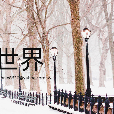
世界
30@yahoo.com.tw