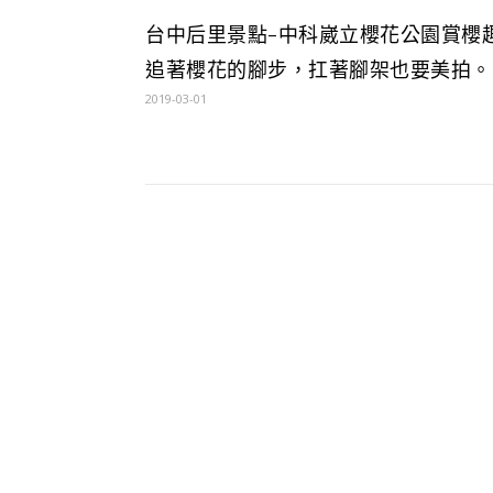
台中后里景點-中科崴立櫻花公園賞櫻
追著櫻花的腳步，扛著腳架也要美拍。
2019-03-01