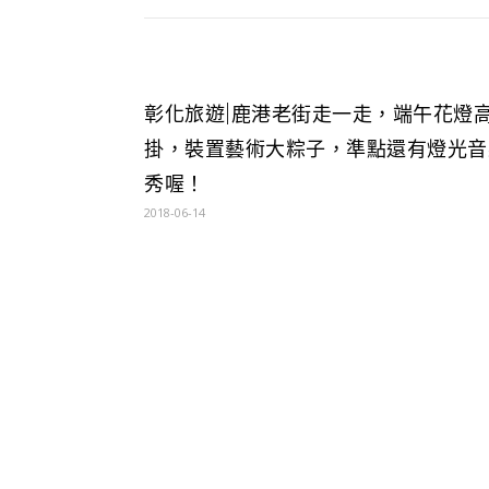
彰化旅遊|鹿港老街走一走，端午花燈
掛，裝置藝術大粽子，準點還有燈光音
秀喔！
2018-06-14