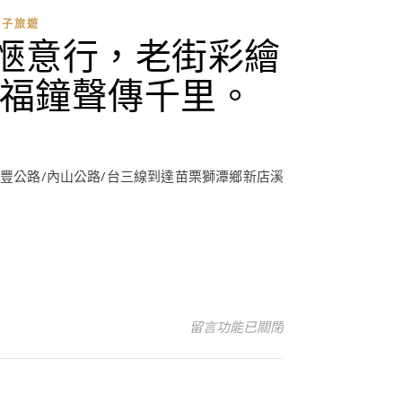
親子旅遊
愜意行，老街彩繪
福鐘聲傳千里。
豐公路/內山公路/台三線到達苗栗獅潭鄉新店溪
在〈苗栗親子旅遊-獅潭新店老街遊
留言功能已關閉