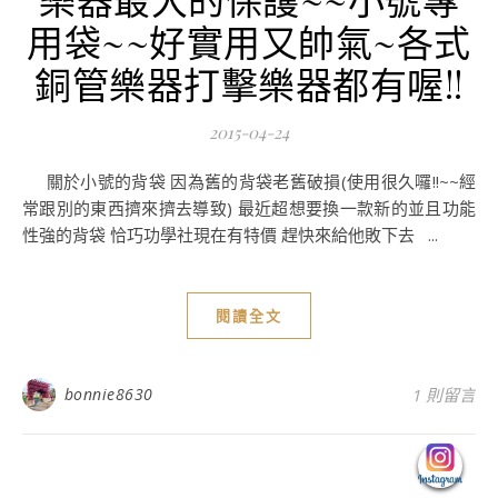
用袋~~好實用又帥氣~各式
銅管樂器打擊樂器都有喔!!
2015-04-24
關於小號的背袋 因為舊的背袋老舊破損(使用很久囉!!~~經
常跟別的東西擠來擠去導致) 最近超想要換一款新的並且功能
性強的背袋 恰巧功學社現在有特價 趕快來給他敗下去 ...
閱讀全文
bonnie8630
1 則留言