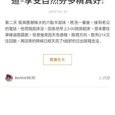
2015-05-30
第二天 我與惠靜姊大約六點半起床，梳洗一番後，接到老公
的電話，他問我起床沒，因為他早上3:00就爬起床，原本要往
翠峰湖跑晨跑，但是後來因天色昏暗，跑錯方向，跑到21K又
往回跑，再回來的時候已經天亮了!!說好的日出就殘念沒...
閱讀全文
bonnie8630
0 評論