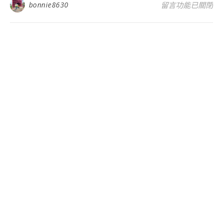
在〈澎湖旅遊
第二
bonnie8630
留言功能已關閉