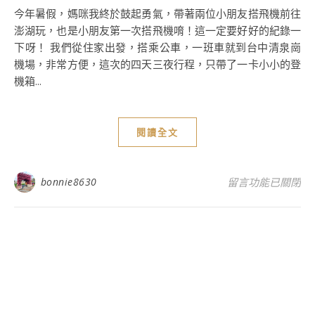
今年暑假，媽咪我終於鼓起勇氣，帶著兩位小朋友搭飛機前往
澎湖玩，也是小朋友第一次搭飛機唷！這一定要好好的紀錄一
下呀！ 我們從住家出發，搭乘公車，一班車就到台中清泉崗
機場，非常方便，這次的四天三夜行程，只帶了一卡小小的登
機箱...
閱讀全文
在〈2024年澎
bonnie8630
留言功能已關閉