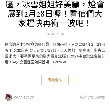
區，冰雪姐姐好美麗，燈會
展到2月28日喔！看倌們大
家趕快再衝一波吧！
2024-02-27
這次的台中燈會真的很熱鬧，趕快來看，只到2024年2月28日
喔！ 文章回顧 即日起到2/28日，全天候都可以參觀，中央公
園很大，要準備足夠的腳力看花燈囉！2024中台灣燈會搶先
看，中央公園燈區熱鬧登場，Party all...
閱讀全文
在〈2024年台
bonnie8630
留言功能已關閉