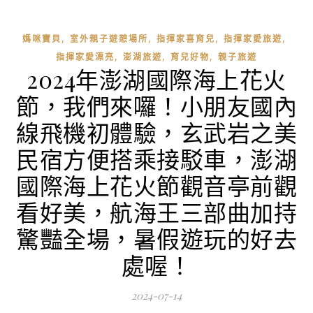
,
,
,
,
媽咪寶貝
室外親子遊憩場所
指揮家喜育兒
指揮家愛旅遊
,
,
,
指揮家愛漂亮
澎湖旅遊
育兒好物
親子旅遊
2024年澎湖國際海上花火
節，我們來囉！小朋友國內
線飛機初體驗，玄武岩之美
民宿方便搭乘接駁車，澎湖
國際海上花火節觀音亭前觀
看好美，航海王三部曲加持
驚豔全場，暑假遊玩的好去
處喔！
2024-07-14