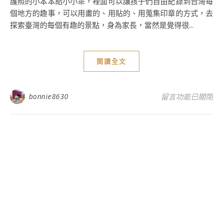
護照的小本本給小小乖，裡面可以讓孩子們自由紀錄到台灣每
個地方的趣事，可以用畫的、用貼的、用蒐集印章的方式，去
探索臺灣的每個有趣的景點，身為家長，當然是覺得很...
閱讀全文
在〈南投 埔里 
bonnie8630
留言功能已關閉