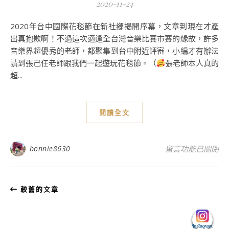
2020-11-24
2020年台中國際花毯節在新社鄉揭開序幕，文章到現在才產
出真抱歉啊！不過這次適逢全台灣音樂比賽市賽的緣故，許多
音樂界超優秀的老師，都聚集到台中附近評審，小編才有辦法
請到張己任老師跟我們一起遊玩花毯節。（
張老師本人真的
超...
閱讀全文
在〈2020臺中
bonnie8630
留言功能已關閉
較舊的文章