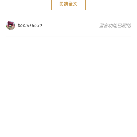
閱讀全文
在〈恩霖實業有限
bonnie8630
留言功能已關閉