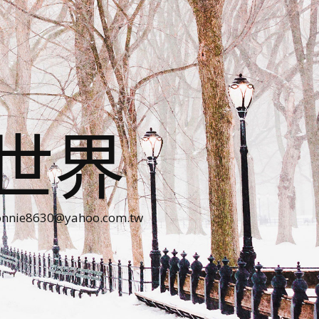
世界
30@yahoo.com.tw