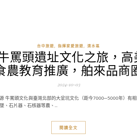
,
,
台中旅遊
指揮家愛旅遊
清水區
-牛罵頭遺址文化之旅，高
食農教育推廣，舶來品商
2024-10-03
源 牛罵頭文化與臺灣北部的大坌坑文化（距今7000─5000年）
、石片器、石核器等農、...
閱讀全文