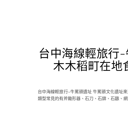
台中海線輕旅行
木木稻町在地
台中海線輕旅行–牛罵頭遺址 牛罵頭文化遺址來
類型常見的有斧鋤形器、石刀、石錛、石鏃、網墜