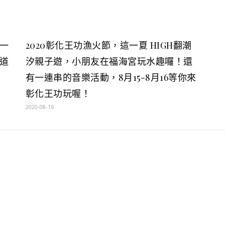
一
2020彰化王功漁火節，這一夏 HIGH翻潮
道
汐親子遊，小朋友在福海宮玩水趣囉！還
有一連串的音樂活動，8月15-8月16等你來
彰化王功玩喔！
2020-08-16