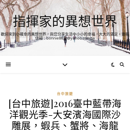
指揮家的異想世界
歡迎來到小確幸的異想世界，與您分享生活中小小的幸福，大大的滿足。邀稿
信箱：bonnie8630@yahoo.com.tw
台中旅遊
[台中旅遊]2016臺中藍帶海
洋觀光季-大安濱海國際沙
雕展，蝦兵、蟹將、海龍