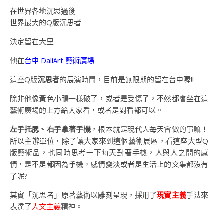
在世界各地沉思過後
世界最大的Q版沉思者
決定留在大里
他在
台中 DaliArt 藝術廣場
這座Q版
沉思者
的展演時間，目前是無限期的留在台中喔!!
除非他像黃色小鴨一樣破了，或者是受傷了，不然都會坐在這
藝術廣場的上方給大家看，或者是對看都可以。
左手托腮、右手拿著手機
，根本就是現代人每天會做的事嘛！
所以主辦單位，除了讓大家來到這個藝術展區，看這座大型Q
版藝術品，也同時思考一下每天對著手機，人與人之間的感
情，是不是都因為手機，感情變淡或者是生活上的交集都沒有
了呢?
其實「沉思者」原著藝術以雕刻呈現，採用了
現實主義
手法來
表達了
人文主義
精神。