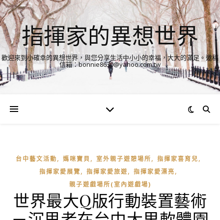
指揮家的異想世界
歡迎來到小確幸的異想世界，與您分享生活中小小的幸福，大大的滿足。邀稿
信箱：bonnie8630@yahoo.com.tw
,
,
,
,
台中藝文活動
媽咪寶貝
室外親子遊憩場所
指揮家喜育兒
,
,
,
指揮家愛展覽
指揮家愛旅遊
指揮家愛漂亮
親子遊戲場所(室內遊戲場)
世界最大Q版行動裝置藝術
－沉思者在台中大里軟體園