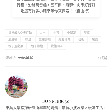
行程，沿路玩雪趣，五平餅、飛驒牛肉串好好好
吃還有許多小確幸等你來探索！（自由行）
世界最大Q版行動
大里
小孩
小朋友
展覽
溜滑梯
球池
立體書展
綠野仙蹤
藝術
裝置
親子互動展
親子旅遊
軟體園區
通過
bonnie8630
0 評論
BONNIE8630
東吳大學指揮研究所畢業的媽媽，帶著小孩及家人玩味生活，