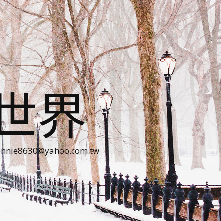
世界
30@yahoo.com.tw