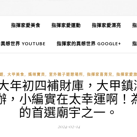
指揮家愛美食
指揮家愛運動
指揮家愛漂亮
指
異想世界 YOUTUBE
指揮家的異想世界 GOOGLE+
指
,
,
,
,
,
遊
大甲美食
媽咪寶貝
室外親子遊憩場所
指揮家喜育兒
指揮家愛
-大年初四補財庫，大甲鎮
舉辦，小編實在太幸運啊！
的首選廟宇之一。
2024-02-14