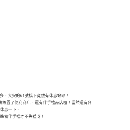
多，大安的61號橋下竟然有休息站耶！
裏設置了便利商店，還有伴手禮品店喔！當然還有各
休息一下。
準備伴手禮才不失禮呀！