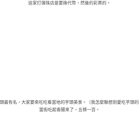
這家打彈珠店是要換代幣，然後的彩票的。
頭最有名，大家要來吃吃看當地的芋頭美食。（我怎麼聯想到愛吃芋頭的
當街吃起香腸來了，五條一百。