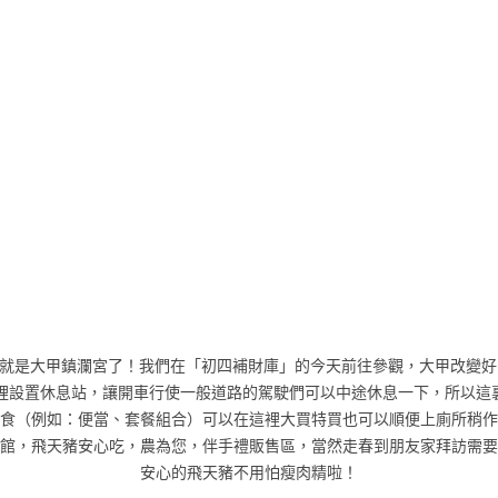
就是大甲鎮瀾宮了！我們在「初四補財庫」的今天前往參觀，大甲改變好
這裡設置休息站，讓開車行使一般道路的駕駛們可以中途休息一下，所以這
食（例如：便當、套餐組合）可以在這裡大買特買也可以順便上廁所稍作
館，飛天豬安心吃，農為您，伴手禮販售區，當然走春到朋友家拜訪需要
安心的飛天豬不用怕瘦肉精啦！