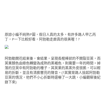
原諒小編不純熟P圖，假日人真的太多，有許多路人甲乙丙
丁，P一下比較好看，阿勃勒走廊真的很美喔！?
阿勃勒開花結束後，會結果，呈現長棍棒狀的不開裂豆莢，而
莢果顏色由綠色轉變為成熟的黑褐色，則需要一年的時間
。掉
落的豆莢中有阿勃勒的種子，其莢果的黑黑外皮很脆，可以輕
易的折斷，並且有清脆響亮的聲音。(?其實是路人撿起阿勃勒
豆莢的情況，他們不小心折斷時還嚇了一大跳，小編觀察後紀
錄下來)