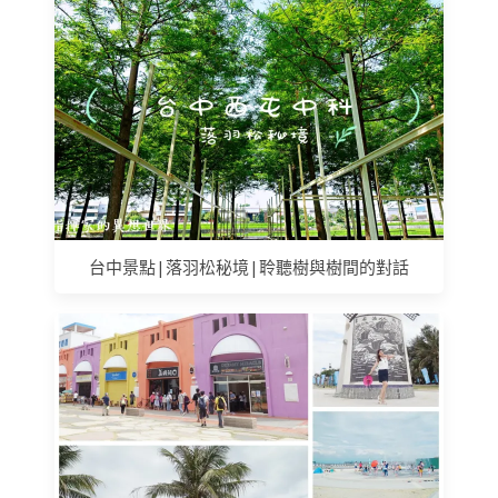
台中景點|落羽松秘境|聆聽樹與樹間的對話