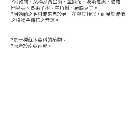
?
阿勃勒，又稱為黃金雨、金鍊花、波斯皂莢、婆羅
門皂莢、長果子樹、牛角樹、豬腸豆等。
?阿勃勒之名可能來自於另一花與其類似，而易於混淆
之植物金鍊花之音譯。
?是一種蘇木亞科的植物。
?原產於南亞南部。