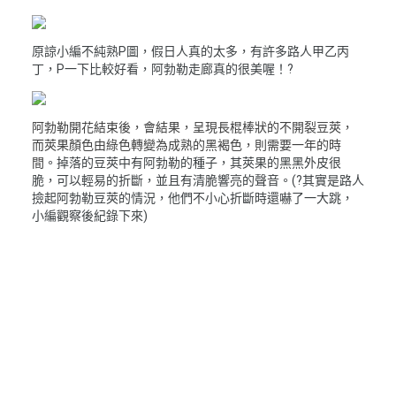
原諒小編不純熟P圖，假日人真的太多，有許多路人甲乙丙
丁，P一下比較好看，阿勃勒走廊真的很美喔！?
阿勃勒開花結束後，會結果，呈現長棍棒狀的不開裂豆莢，
而莢果顏色由綠色轉變為成熟的黑褐色，則需要一年的時
間
。掉落的豆莢中有阿勃勒的種子，其莢果的黑黑外皮很
脆，可以輕易的折斷，並且有清脆響亮的聲音。(?其實是路人
撿起阿勃勒豆莢的情況，他們不小心折斷時還嚇了一大跳，
小編觀察後紀錄下來)