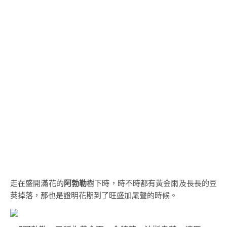
走在盛開滿花的
阿勃勒
樹下時，時不時都有黃金雨及長長的豆
莢掉落，那也是證明花期到了旺盛加尾聲的時候。