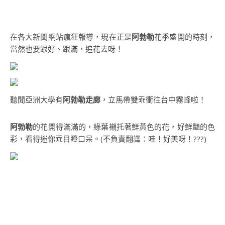
在各大新聞網站瘋狂報導，現在正是
阿勃勒
花季盛開的時刻，
當然也要跟好、跟滿，追花去呀！
聽聞亞洲大學有
阿勃勒走廊
，立馬帶雙乖衝往台中霧峰啦！
阿勃勒
的花開得滿滿的，綠葉襯托著鮮黃色的花，好鮮豔的色
彩，看得迷你乖目瞪口呆。(不負責翻譯：哇！好美呀！???)