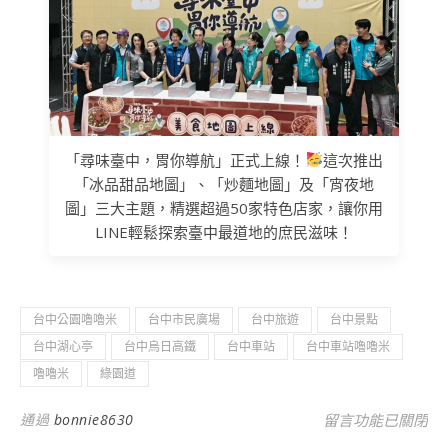
「尋味臺中，胃你導航」正式上線！
這次推出
「冰品甜品地圖」、「炒麵地圖」及「宵夜地
圖」三大主題，精選超過50家特色店家，讓你用
LINE輕鬆探索臺中最道地的庶民滋味！
台中公園嚕嚕米
台中市民廣場
台中旅遊
台中景點
台中湖心亭
台中烏日高鐵
台中車站
台中車站嚕嚕米
嚕嚕米
綠園道
在〈台中旅遊-嚕
通過
bonnie8630
留言功能已關閉