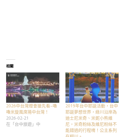
相關
2026中台灣燈會搶先看–嚕
2019年台中耶誕活動，台中
嚕米旋風席捲中台灣！
耶誕夢想世界，綠川沿岸為
2026-02-21
迪士尼米奇、米妮小熊維
在「台中旅遊」中
尼，米奇粉絲及維尼粉絲不
能錯過的行程唷！公主系列
在柳川。