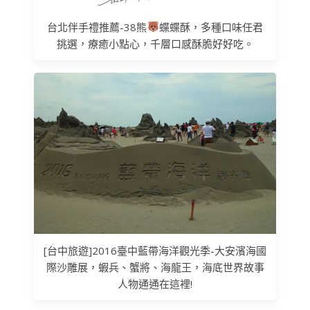
台北伴手禮推薦-38熊
蝶蝶酥，多種口味任君
挑選，療癒小點心，千層口感酥脆好好吃。
[台中旅遊]2016臺中藍帶海洋觀光季-大安濱海國
際沙雕展，蝦兵、蟹將、海龍王，海底世界故事
人物通通在這裡!