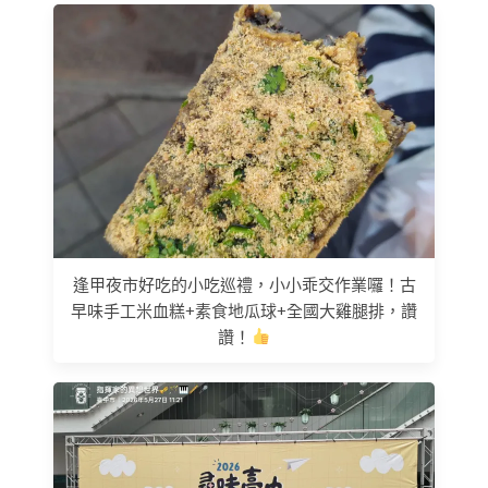
逢甲夜市好吃的小吃巡禮，小小乖交作業囉！古
早味手工米血糕+素食地瓜球+全國大雞腿排，讚
讚！