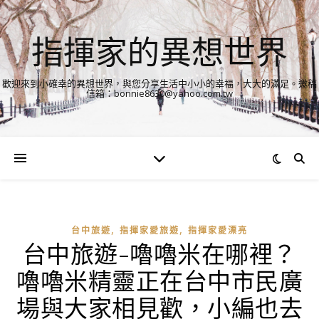
指揮家的異想世界
歡迎來到小確幸的異想世界，與您分享生活中小小的幸福，大大的滿足。邀稿
信箱：bonnie8630@yahoo.com.tw
,
,
台中旅遊
指揮家愛旅遊
指揮家愛漂亮
台中旅遊-嚕嚕米在哪裡？
嚕嚕米精靈正在台中市民廣
場與大家相見歡，小編也去