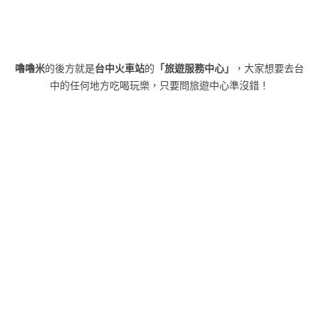
嚕嚕米
的後方就是
台中火車站
的
「旅遊服務中心」
，大家想要去台
中的任何地方吃喝玩樂，只要問旅遊中心準沒錯！