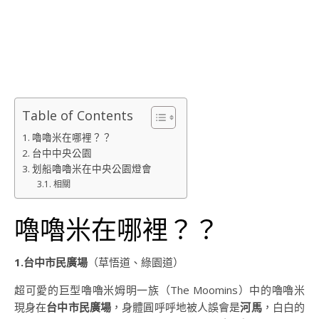
Table of Contents
嚕嚕米在哪裡？？
台中中央公園
划船嚕嚕米在中央公園燈會
相關
嚕嚕米在哪裡？？
1.台中市民廣場
（草悟道、綠園道）
超可愛的巨型嚕嚕米姆明一族（The Moomins）中的嚕嚕米
現身在
台中市民廣場
，身體圓呼呼地被人誤會是
河馬
，白白的