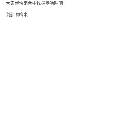
大家趕快來台中找尋嚕嚕咪吧！
划船嚕嚕米