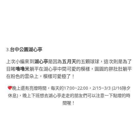
3.
台中公園湖心亭
上次小編來到
湖心亭
是因為
五月天
的五顆球球，這次則是為了
目睹
嚕嚕米
躺平在湖心亭中間可愛的模樣，圓圓的胖肚肚躺平
在粉色的雲朵上，模樣可愛極了！
晚上還有亮燈時間，每天的17:00~22:00，2/15~3/3 (2/16除夕
休息)，晚上下班想去湖心亭走走的朋友們可以注意一下點燈的時
間喔！