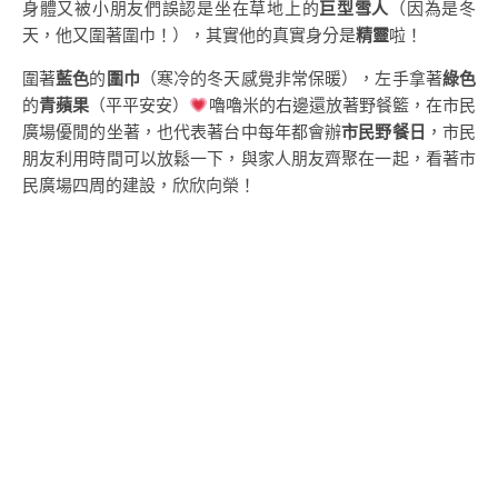
身體又被小朋友們誤認是坐在草地上的
巨型雪人
（因為是冬
天，他又圍著圍巾！），其實他的真實身分是
精靈
啦！
圍著
藍色
的
圍巾
（寒冷的冬天感覺非常保暖），左手拿著
綠色
的
青蘋果
（平平安安）
嚕嚕米的右邊還放著野餐籃，在市民
廣場優閒的坐著，也代表著台中每年都會辦
市民野餐日
，市民
朋友利用時間可以放鬆一下，與家人朋友齊聚在一起，看著市
民廣場四周的建設，欣欣向榮！