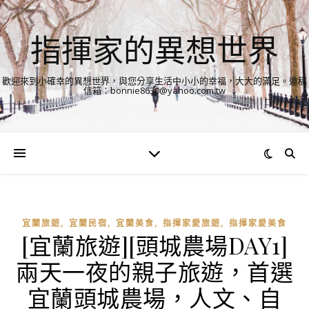
指揮家的異想世界
歡迎來到小確幸的異想世界，與您分享生活中小小的幸福，大大的滿足。邀稿
信箱：bonnie8630@yahoo.com.tw
,
,
,
,
宜蘭旅遊
宜蘭民宿
宜蘭美食
指揮家愛旅遊
指揮家愛美食
[宜蘭旅遊][頭城農場DAY1]
兩天一夜的親子旅遊，首選
宜蘭頭城農場，人文、自