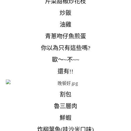
芹菜甜椒炒花枝
炒飯
油雞
青蔥吻仔魚煎蛋
你以為只有這些嗎?
歐～~不~~
還有!!
割包
魯三層肉
鮮蝦
炸柳葉魚(哇沙米口味)