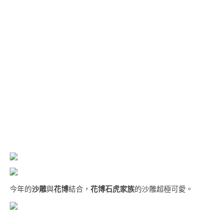
今年的
沙雕
與
花博
結合，
花博石虎家族
的沙雕超極可愛。