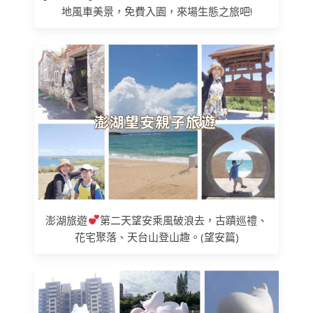
地風車美景，免費入園，來場生態之旅吧!
澎湖旅遊
第二天望安乘風破浪去，古蹟巡禮、
花宅聚落、天台山登山趣。(望安篇)