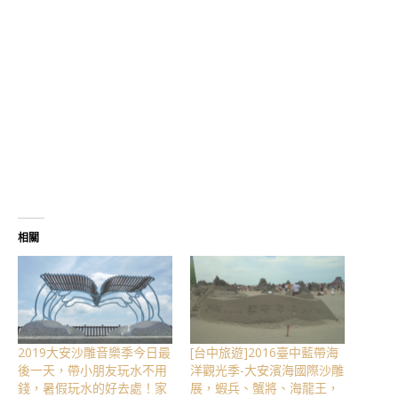
相關
2019大安沙雕音樂季今日最
[台中旅遊]2016臺中藍帶海
後一天，帶小朋友玩水不用
洋觀光季-大安濱海國際沙雕
錢，暑假玩水的好去處！家
展，蝦兵、蟹將、海龍王，