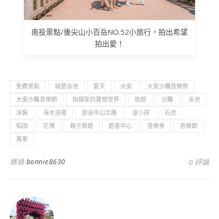
南投景點/後尖山小百岳NO.52小旅行，拍出希望
拍出愛！
免費景點
城堡泳池
夏天
大安
大安沙雕音樂祭
大安沙雕音樂節
指揮家的異想世界
旅遊
沙雕
泳池
泳裝
海水浴場
游泳中山北路
溜小孩
石虎
稻田
花博
親子旅遊
遊客中心
音樂季
音樂節
風車
通過
bonnie8630
0 評論