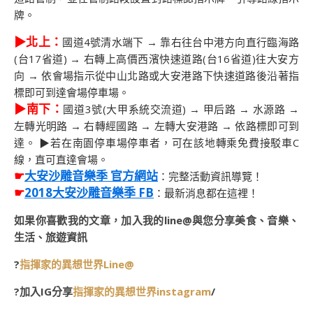
牌。
▶北上：
國道4號清水端下 → 靠右往台中港方向直行臨海路
(台17省道) → 右轉上高價西濱快速道路(台16省道)往大安方
向 → 依會場指示從中山北路或大安港路下快速道路後沿著指
標即可到達會場停車場。
▶南下：
國道3號(大甲系統交流道) → 甲后路 → 水源路 →
左轉光明路 → 右轉經國路 → 左轉大安港路 → 依路標即可到
達。 ▶若在南園停車場停車者，可在該地轉乘免費接駁車C
線，直可直達會場。
☛
大安沙雕音樂季 官方網站
：完整活動資訊導覽！
☛
2018大安沙雕音樂季 FB
：最新消息都在這裡！
如果你喜歡我的文章，加入我的line@與您分享美食、音樂、
生活、旅遊資訊
?
指揮家的異想世界Line@
?加入IG分享
指揮家的異想世界instagram
/