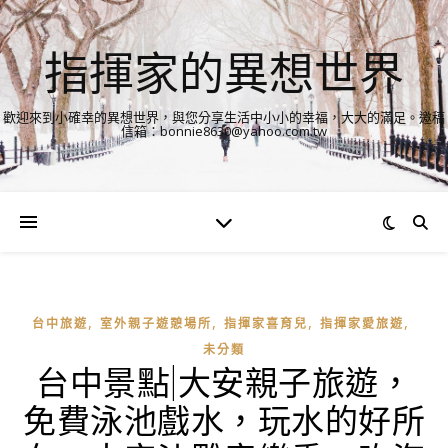
指揮家的異想世界
歡迎來到小確幸的異想世界，與您分享生活中小小的幸福，大大的滿足。邀稿
信箱：bonnie8630@yahoo.com.tw
,
,
,
,
台中旅遊
室外親子遊憩場所
指揮家喜育兒
指揮家愛旅遊
未分類
台中景點|大安親子旅遊，
免費泳池戲水，玩水的好所