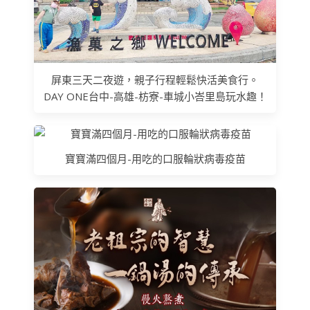
屏東三天二夜遊，親子行程輕鬆快活美食行。
DAY ONE台中-高雄-枋寮-車城小峇里島玩水趣！
寶寶滿四個月-用吃的口服輪狀病毒疫苗