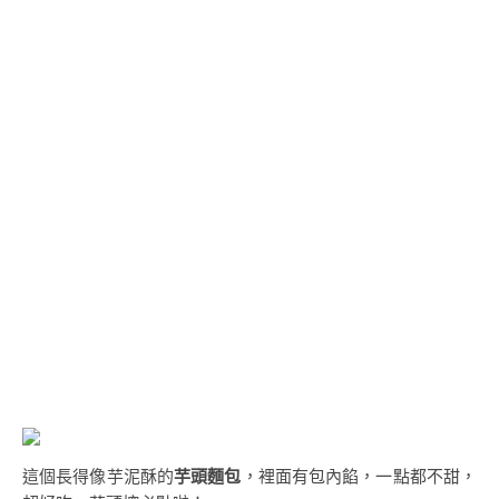
這個長得像芋泥酥的
芋頭麵包
，裡面有包內餡，一點都不甜，