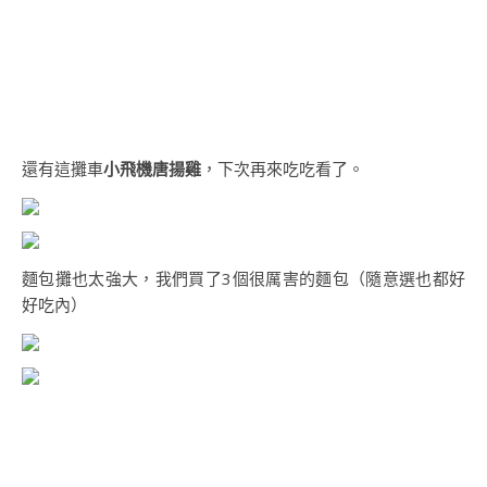
還有這攤車
小飛機唐揚雞
，下次再來吃吃看了。
麵包攤也太強大，我們買了3個很厲害的麵包（隨意選也都好
好吃內）