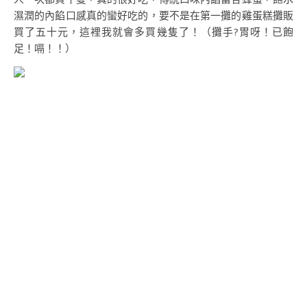
濕潤的內餡口感真的蠻好吃的，要不是在第一攤的雞蛋糕攤販
買了五十元，這裡我就會多買幾隻了！（攤手?胃呀！已飽
足！嗝！！）