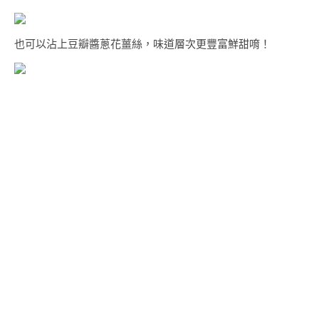
也可以沾上豆瓣醬蔥花薑絲，味道層次更豐富鮮甜唷！