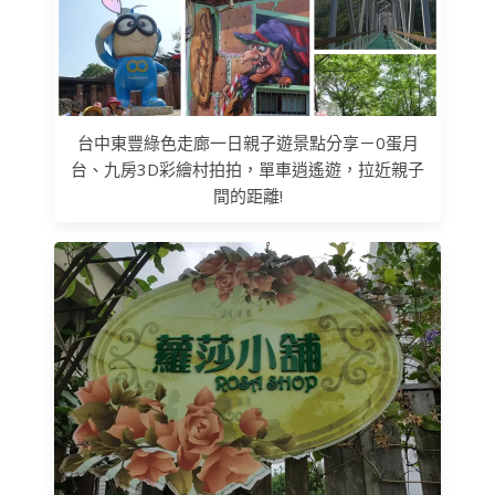
台中東豐綠色走廊一日親子遊景點分享－0蛋月
台、九房3D彩繪村拍拍，單車逍遙遊，拉近親子
間的距離!