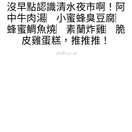
沒早點認識清水夜市啊！阿
中牛肉湯︳小蜜蜂臭豆腐︳
蜂蜜鯛魚燒︳素蘭炸雞︳脆
皮雞蛋糕，推推推！
2018-12-21