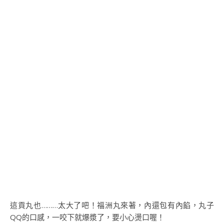
這貢丸也………太大了吧！福洲丸來著，內還包有內餡，丸子
QQ的口感，一咬下就爆漿了，要小心燙口喔！