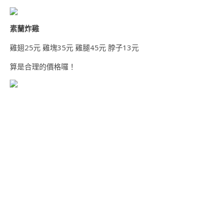
素蘭炸雞
雞翅25元 雞塊35元 雞腿45元 脖子13元
算是合理的價格囉！