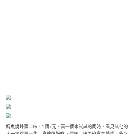
鯛魚燒蜂蜜口味，1個7元，買一個來試試的同時，看見其他的
人一次都買十隻，真的很好吃，傳統口味內餡富含蜂蜜，飽水