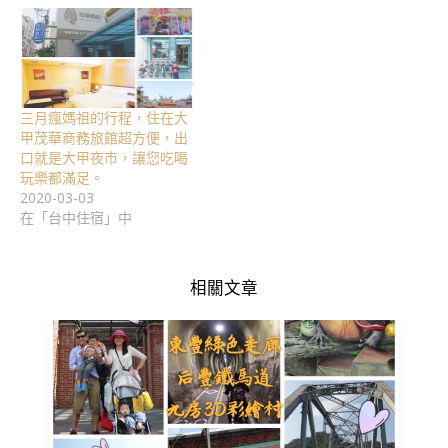
三月瘋媽祖的行程，住在大
甲茂華商務旅館超方便，出
口就是大甲夜市，讓您吃喝
玩樂都滿足。
2020-03-03
在「台中住宿」中
相關文章