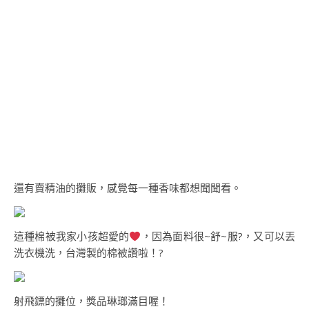
還有賣精油的攤販，感覺每一種香味都想聞聞看。
這種棉被我家小孩超愛的
，因為面料很~舒~服?，又可以丟
洗衣機洗，台灣製的棉被讚啦！?
射飛鏢的攤位，獎品琳瑯滿目喔！