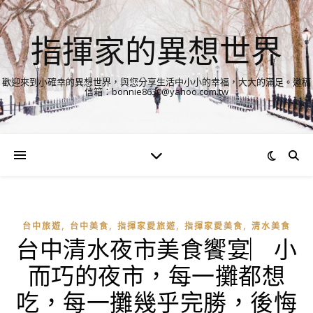
指揮家的異想世界
歡迎來到小確幸的異想世界，與您分享生活中小小的幸福，大大的滿足。邀稿
信箱：bonnie8630@yahoo.com.tw
,
,
,
,
台中旅遊
台中美食
指揮家愛旅遊
指揮家愛美食
清水美食
台中清水夜市美食饗宴︳小
而巧的夜市，每一攤都想
吃，每一攤幾乎完勝，後悔