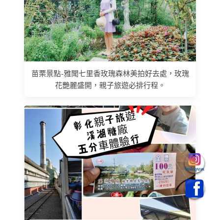
苗栗景點-雅聞七里香玫瑰森林美拍好去處，玫瑰
花艷麗盛開，親子旅遊必排行程。