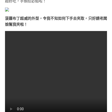
超好吃，芋頭控必點啦！
菠蘿布丁超威的外型，令我不知如何下手去夾取，只好請老闆
娘幫我夾啦！