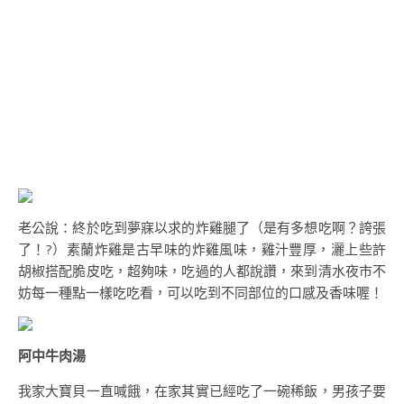
老公說：終於吃到夢寐以求的炸雞腿了（是有多想吃啊？誇張
了！?）素蘭炸雞是古早味的炸雞風味，雞汁豐厚，灑上些許
胡椒搭配脆皮吃，超夠味，吃過的人都說讚，來到清水夜市不
妨每一種點一樣吃吃看，可以吃到不同部位的口感及香味喔！
阿中牛肉湯
我家大寶貝一直喊餓，在家其實已經吃了一碗稀飯，男孩子要