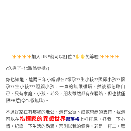
加入LINE就可以訂位 ?
免等喔!
?久違了~化妝品專櫃?)
你也知道，這兩三年小編都在?懷孕??生小孩??照顧小孩??懷
孕??生小孩???照顧小孩，一直的無限循環，然後都忽略自
己，只有家庭、小孩、老公，朋友雖然都有在聯絡，但也就僅
限FB惹(奈ㄟ假無聊)。
不過好家在有疼我的老公、還有公婆、娘家爸媽的支持，我還
指揮家的異想世界
可以在
部落格
上打打屁，抒發一下心
情，紀錄一下生活的點滴，否則以我的個性，若是一打二，應