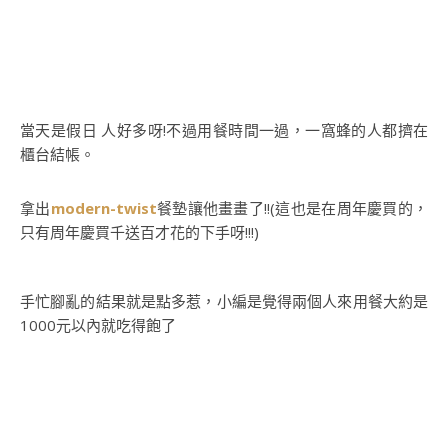
當天是假日 人好多呀!不過用餐時間一過，一窩蜂的人都擠在
櫃台結帳。
拿出
modern-twist
餐墊讓他畫畫了!!(這也是在周年慶買的，
只有周年慶買千送百才花的下手呀!!!)
手忙腳亂的結果就是點多惹，小編是覺得兩個人來用餐大約是
1000元以內就吃得飽了