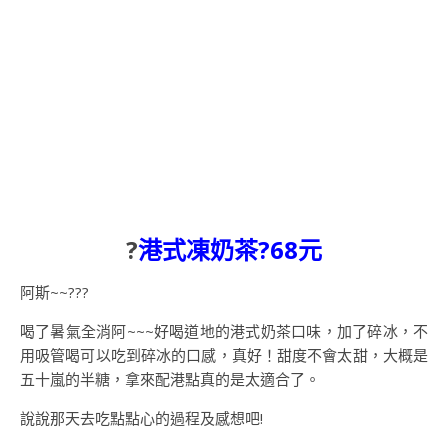
?
港式凍奶茶?68元
阿斯~~???
喝了暑氣全消阿~~~好喝道地的港式奶茶口味，加了碎冰，不
用吸管喝可以吃到碎冰的口感，真好！甜度不會太甜，大概是
五十嵐的半糖，拿來配港點真的是太適合了。
說說那天去吃點點心的過程及感想吧!