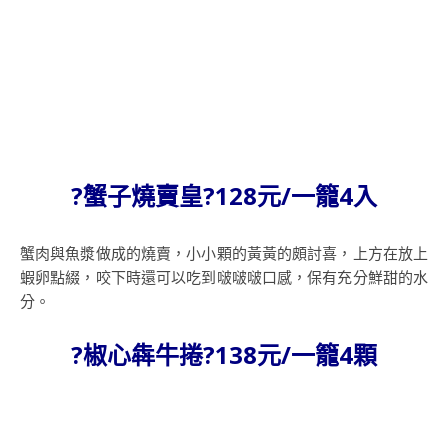
?蟹子燒賣皇?128元/一籠4入
蟹肉與魚漿做成的燒賣，小小顆的黃黃的頗討喜，上方在放上
蝦卵點綴，咬下時還可以吃到啵啵啵口感，保有充分鮮甜的水
分。
?椒心犇牛捲?138元/一籠4顆