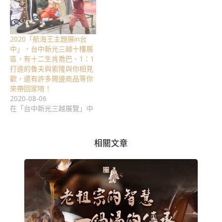
2020「航海王主題展in台
中」，台中新光三越十樓展
區，有十二生肖喬巴、1：1
打造的魯夫與索隆與你相見
歡，還有許多周邊商品等你
來帶回家唷！
2020-08-06
在「台中新光三越展覽」中
相關文章