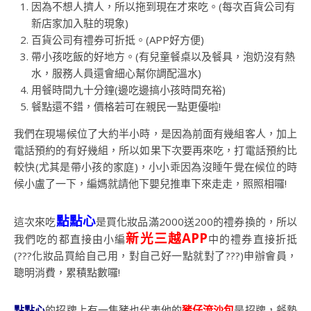
因為不想人擠人，所以拖到現在才來吃。(每次百貨公司有
新店家加入駐的現象)
百貨公司有禮券可折抵。(APP好方便)
帶小孩吃飯的好地方。(有兒童餐桌以及餐具，泡奶沒有熱
水，服務人員還會細心幫你調配溫水)
用餐時間九十分鐘(邊吃邊搞小孩時間充裕)
餐點還不錯，價格若可在親民一點更優啦!
我們在現場候位了大約半小時，是因為前面有幾組客人，加上
電話預約的有好幾組，所以如果下次要再來吃，打電話預約比
較快(尤其是帶小孩的家庭)，小小乖因為沒睡午覺在候位的時
候小盧了一下，編媽就請他下嬰兒推車下來走走，照照相囉!
點點心
這次來吃
是買化妝品滿2000送200的禮券換的，所以
新光三越APP
我們吃的都直接由小編
中的禮券直接折抵
(???化妝品買給自己用，對自己好一點就對了???)申辦會員，
聰明消費，累積點數囉!
點點心
的招牌上有一隻豬也代表他的
豬仔流沙包
是招牌，餐墊