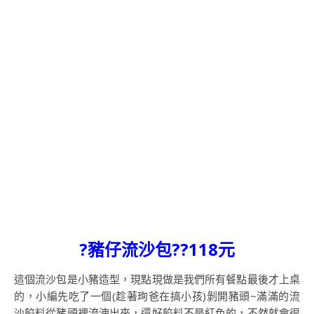
?豬仔流沙包??118元
這個流沙包是小豬造型，現點現做是我們所有餐點最後才上桌
的，小編先吃了一個(趁著珣爸在搞小孩)剝開豬頭~滿滿的流
沙餡料從豬頭裡流洩出來，還好餡料不是紅色的，不然就會很