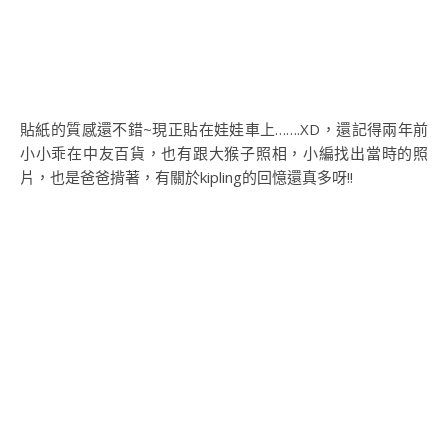
貼紙的質感還不錯~現正貼在娃娃車上…….XD，還記得兩年前
小小乖在中友百貨，也有跟大猴子照相，小編找出當時的照
片，也是爸爸揹著，有關於kipling的回憶還真多呀!!