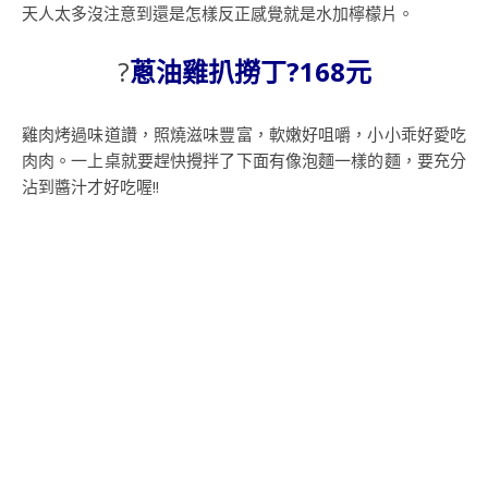
天人太多沒注意到還是怎樣反正感覺就是水加檸檬片。
?
蔥油雞扒撈丁?168元
雞肉烤過味道讚，照燒滋味豐富，軟嫩好咀嚼，小小乖好愛吃
肉肉。一上桌就要趕快攪拌了下面有像泡麵一樣的麵，要充分
沾到醬汁才好吃喔!!