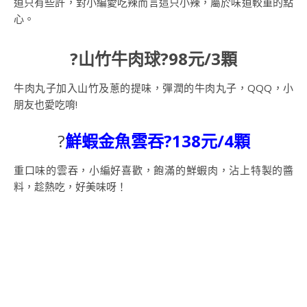
道只有些許，對小編愛吃辣而言這只小辣，屬於味道較重的點
心。
?山竹牛肉球?98元/3顆
牛肉丸子加入山竹及蔥的提味，彈潤的牛肉丸子，QQQ，小
朋友也愛吃唷!
?
鮮蝦金魚雲吞?138元/4顆
重口味的雲吞，小編好喜歡，飽滿的鮮蝦肉，沾上特製的醬
料，趁熱吃，好美味呀！