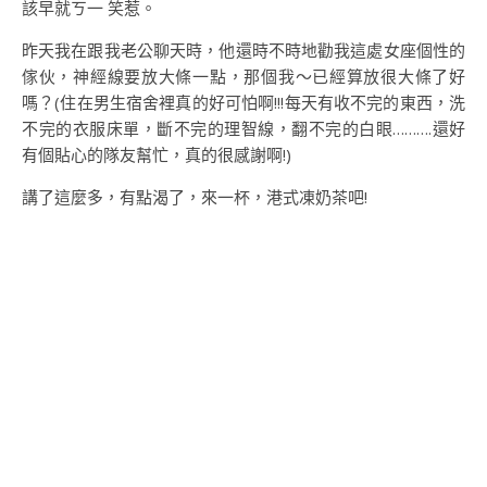
該早就ㄎ一 笑惹。
昨天我在跟我老公聊天時，他還時不時地勸我這處女座個性的
傢伙，神經線要放大條一點，那個我～已經算放很大條了好
嗎？(住在男生宿舍裡真的好可怕啊!!!每天有收不完的東西，洗
不完的衣服床單，斷不完的理智線，翻不完的白眼……….還好
有個貼心的隊友幫忙，真的很感謝啊!)
講了這麼多，有點渴了，來一杯，港式凍奶茶吧!