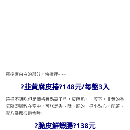
麵還有白白的部分，快攪拌~~~
?韭黃腐皮捲?148元/每盤3入
這道不錯吃但是價格有點高了些，皮酥脆，ㄧ咬下，韭黃的香
氣隨即飄散在空中，可說是香、酥、脆的一道小點心，配茶、
配八卦都很適合喔!!
?脆皮鮮蝦腸?138元