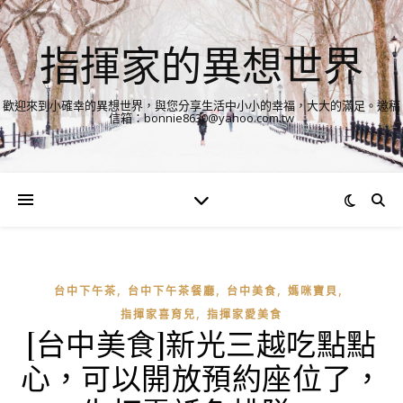
指揮家的異想世界
歡迎來到小確幸的異想世界，與您分享生活中小小的幸福，大大的滿足。邀稿
信箱：bonnie8630@yahoo.com.tw
,
,
,
,
台中下午茶
台中下午茶餐廳
台中美食
媽咪寶貝
,
指揮家喜育兒
指揮家愛美食
[台中美食]新光三越吃點點
心，可以開放預約座位了，